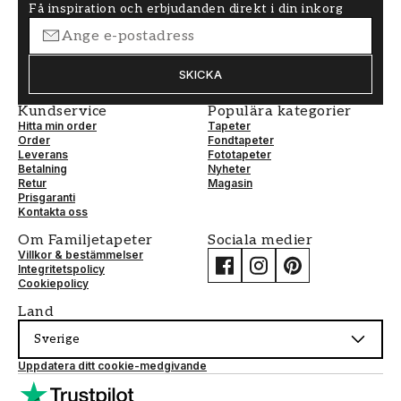
Få inspiration och erbjudanden direkt i din inkorg
SKICKA
Kundservice
Populära kategorier
Hitta min order
Tapeter
Order
Fondtapeter
Leverans
Fototapeter
Betalning
Nyheter
Retur
Magasin
Prisgaranti
Kontakta oss
Om Familjetapeter
Sociala medier
Villkor & bestämmelser
Integritetspolicy
Cookiepolicy
Land
Sverige
Uppdatera ditt cookie-medgivande