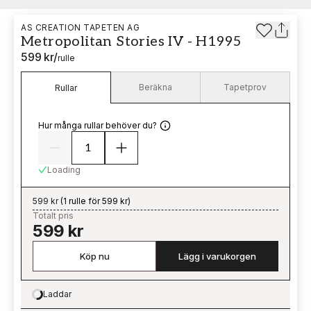
AS CREATION TAPETEN AG
Metropolitan Stories IV - H1995
599 kr
/
rulle
Beräkna
Tapetprov
Rullar
Hur många rullar behöver du?
Loading
599 kr
(
1 rulle för 599 kr
)
Totalt pris
599 kr
Köp nu
Lägg i varukorgen
Laddar
Loading…