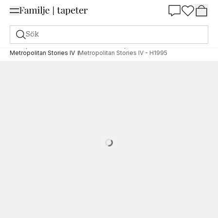
Summer Sale 25%
Sök
Tapeter
Varumärken
AS Creation Tapeten AG
Metropolitan Stories IV
Metropolitan Stories IV - H1995
Loading…