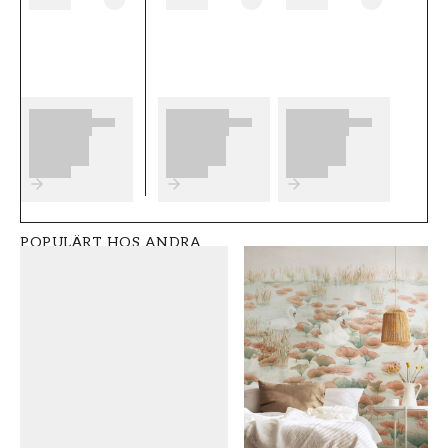
������r enkla att s������tta upp.
F������r b������sta slutresultat av
din tapetsering rekommenderar vi dig att ta
del av v������ra r������d som ger
dig bra tips p������ vad som
Produktdetaljer
SKU
TAPETTYP
FT0551-H1995
Non-Woven
POPULÄRT HOS ANDRA
MÖNSTERPASSNING
RUM
Förskjuten
Hall
VARUMÄRKE
STIL
AS Creation
Klassisk
Tapeten AG
BREDD (m)
HÖJD (m)