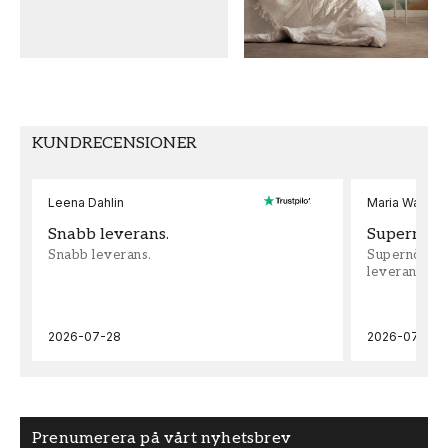
0,53
10,05
MÖNSTER
KOLLEKTION
Blommig
Metropolitan
stories iv
KUNDRECENSIONER
FÄRG
MÖNSTER HÖJD (cm)
Rosa
64
Leena Dahlin
Maria Wadenh
Snabb leverans.
Supernöjd!
Snabb leverans.
Supernöjd!!!
leveran, supe
2026-07-28
2026-07-22
Prenumerera på vårt nyhetsbrev