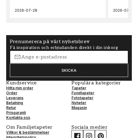
Blad
Metropolitan
stories iv
2026-07-28
2026-07-22
FÄRG
MÖNSTER HÖJD (cm)
Grön
53
Prenumerera på vårt nyhetsbrev
Få inspiration och erbjudanden direkt i din inkorg
TAPETTYP
MÖNSTERPASSNING
Non-Woven
Förskjuten
SKICKA
Kundservice
Populära kategorier
Hitta min order
Tapeter
Order
Fondtapeter
Leverans
Fototapeter
Betalning
Nyheter
Retur
Magasin
Prisgaranti
Kontakta oss
Om Familjetapeter
Sociala medier
Villkor & bestämmelser
Integritetspolicy