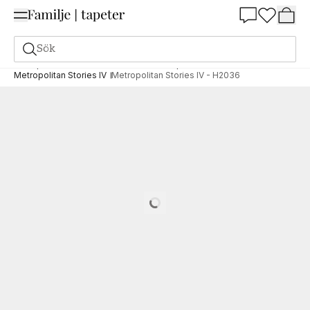
Summer Sale 25%
Sök
Tapeter
Varumärken
AS Creation Tapeten AG
Metropolitan Stories IV
Metropolitan Stories IV - H2036
Loading…