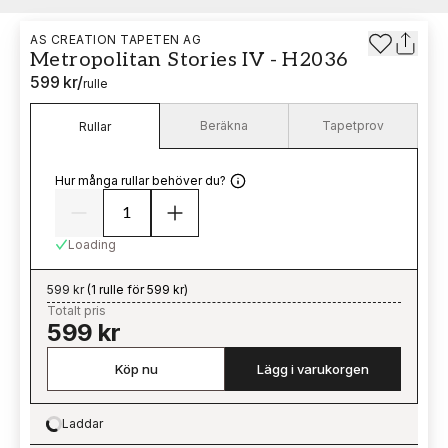
AS CREATION TAPETEN AG
Metropolitan Stories IV - H2036
599 kr
/
rulle
Beräkna
Tapetprov
Rullar
Hur många rullar behöver du?
Loading
599 kr
(
1 rulle för 599 kr
)
Totalt pris
599 kr
Köp nu
Lägg i varukorgen
Laddar
Loading…