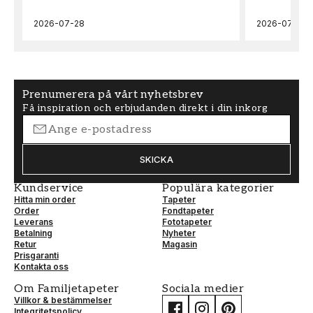
Enfärgad
Metropolitan
stories iv
2026-07-28
2026-07-22
FÄRG
TAPETTYP
Brun
Non-Woven
Prenumerera på vårt nyhetsbrev
Få inspiration och erbjudanden direkt i din inkorg
MÖNSTERPASSNING
Fri Passning
SKICKA
Kundservice
Populära kategorier
Hitta min order
Tapeter
Order
Fondtapeter
Leverans
Fototapeter
Betalning
Nyheter
Retur
Magasin
Prisgaranti
Kontakta oss
Om Familjetapeter
Sociala medier
Villkor & bestämmelser
Integritetspolicy