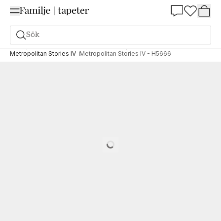
Summer Sale 25%
Sök
Tapeter
Varumärken
AS Creation Tapeten AG
Metropolitan Stories IV
Metropolitan Stories IV - H5666
Loading…