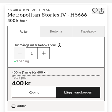
AS CREATION TAPETEN AG
Metropolitan Stories IV - H5666
400 kr
/
rulle
Beräkna
Tapetprov
Rullar
Hur många rullar behöver du?
Loading
400 kr
(
1 rulle för 400 kr
)
Totalt pris
400 kr
Köp nu
Lägg i varukorgen
Laddar
Loading…