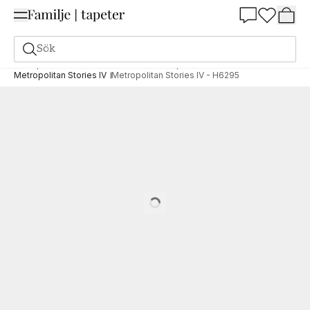
Summer Sale 25%
Sök
Tapeter
Varumärken
AS Creation Tapeten AG
Metropolitan Stories IV
Metropolitan Stories IV - H6295
Loading…