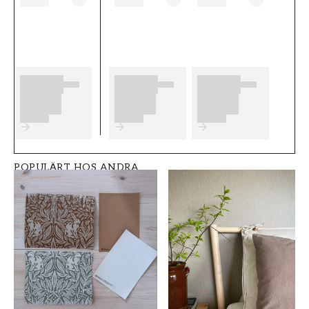
������r enkla att s������tta upp.
F������r b������sta slutresultat av
din tapetsering rekommenderar vi dig att ta
del av v������ra r������d som ger
dig bra tips p������ vad som
Produktdetaljer
SKU
STIL
FT0551-H6295
Klassisk
POPULÄRT HOS ANDRA
BREDD (m)
HÖJD (m)
0,53
10,05
MÖNSTER
KOLLEKTION
Sten
Metropolitan
stories iv
FÄRG
MÖNSTER HÖJD (cm)