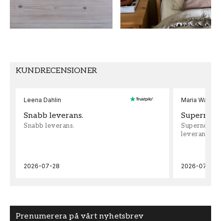
Brun
64
TAPETTYP
MÖNSTERPASSNING
Non-Woven
Förskjuten
RUM
VARUMÄRKE
KUNDRECENSIONER
Vardagsrum
AS Creation
Tapeten AG
Leena Dahlin
Maria Wadenh
Snabb leverans.
Supernöjd!
Snabb leverans.
Supernöjd!!!
leveran, supe
2026-07-28
2026-07-22
Prenumerera på vårt nyhetsbrev