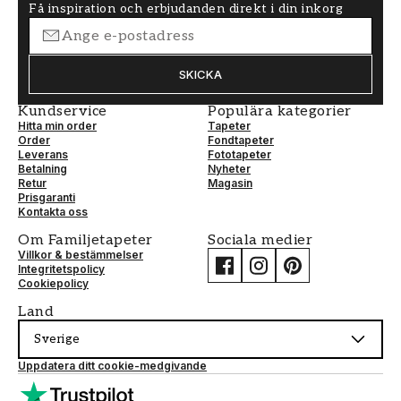
Få inspiration och erbjudanden direkt i din inkorg
SKICKA
Kundservice
Populära kategorier
Hitta min order
Tapeter
Order
Fondtapeter
Leverans
Fototapeter
Betalning
Nyheter
Retur
Magasin
Prisgaranti
Kontakta oss
Om Familjetapeter
Sociala medier
Villkor & bestämmelser
Integritetspolicy
Cookiepolicy
Land
Sverige
Uppdatera ditt cookie-medgivande