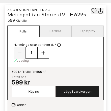
AS CREATION TAPETEN AG
Metropolitan Stories IV - H6295
599 kr
/
rulle
Beräkna
Tapetprov
Rullar
Hur många rullar behöver du?
Loading
599 kr
(
1 rulle för 599 kr
)
Totalt pris
599 kr
Köp nu
Lägg i varukorgen
Laddar
Loading…