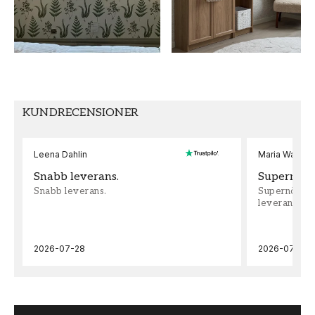
Enfärgad
Metropolitan
stories iv
FÄRG
TAPETTYP
Vit
Non-Woven
MÖNSTERPASSNING
KUNDRECENSIONER
Fri Passning
Leena Dahlin
Maria Wadenh
Snabb leverans.
Supernöjd!
Snabb leverans.
Supernöjd!!!
leveran, supe
2026-07-28
2026-07-22