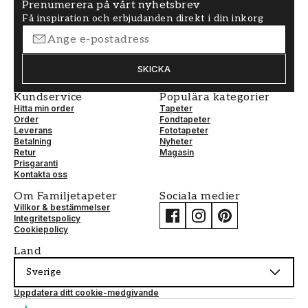
Prenumerera på vårt nyhetsbrev
Få inspiration och erbjudanden direkt i din inkorg
SKICKA
Kundservice
Populära kategorier
Hitta min order
Tapeter
Order
Fondtapeter
Leverans
Fototapeter
Betalning
Nyheter
Retur
Magasin
Prisgaranti
Kontakta oss
Om Familjetapeter
Sociala medier
Villkor & bestämmelser
Integritetspolicy
Cookiepolicy
Land
Sverige
Uppdatera ditt cookie-medgivande