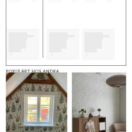
������r enkla att s������tta upp.
F������r b������sta slutresultat av
din tapetsering rekommenderar vi dig att ta
del av v������ra r������d som ger
dig bra tips p������ vad som
Produktdetaljer
SKU
RUM
FT0551-H7201
Vardagsrum
POPULÄRT HOS ANDRA
VARUMÄRKE
STIL
AS Creation
Klassisk
Tapeten AG
BREDD (m)
HÖJD (m)
0,53
10,05
MÖNSTER
KOLLEKTION