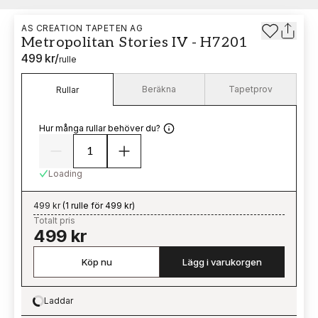
AS CREATION TAPETEN AG
Metropolitan Stories IV - H7201
499 kr
/
rulle
Beräkna
Tapetprov
Rullar
Hur många rullar behöver du?
Loading
499 kr
(
1 rulle för 499 kr
)
Totalt pris
499 kr
Köp nu
Lägg i varukorgen
Laddar
Loading…