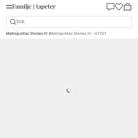
Summer Sale 25%
Sök
Tapeter
Varumärken
AS Creation Tapeten AG
Metropolitan Stories IV
Metropolitan Stories IV - H7201
Loading…