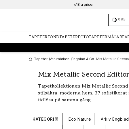
Bra priser
Loadi
TAPETER
FONDTAPETER
FOTOTAPETER
MÅLARFÄ
Tapeter
Varumärken
Engblad & Co
Mix Metallic Second
Mix Metallic Second Editio
Tapetkollektionen Mix Metallic Second 
stilsäkra, moderna hem. 37 sofistikera
tidlösa på samma gång.
De enfärgade, skimrande tapeterna skap
rummet och det glänsande pärlemortryck
KATEGORI
Eco Nature
Arkiv Engblad
inredningen framhävs på bästa sätt.