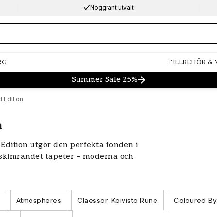
Noggrant utvalt
ng…
RG
TILLBEHÖR &
Summer Sale 25%
 Edition
n
Edition utgör den perfekta fonden i
t skimrandet tapeter – moderna och
ar en mjukt minimalistisk känsla i
et speglar ljuset så att
Atmospheres
Claesson Koivisto Rune
Coloured By