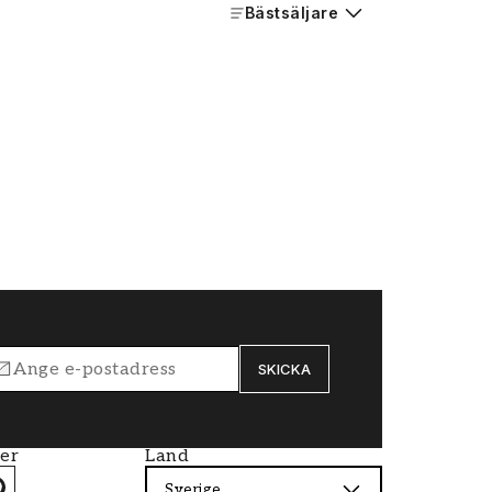
Bästsäljare
SKICKA
ier
Land
Sverige