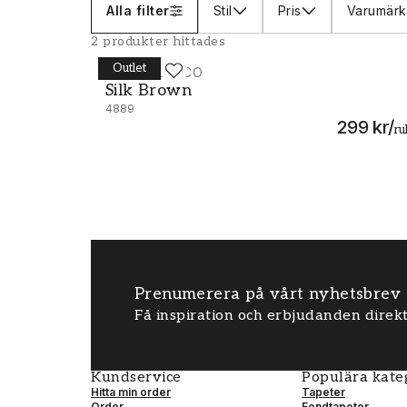
Alla filter
Stil
Pris
Varumär
Oavsett om du matchar närliggande ny
2 produkter hittades
kontrasterande kulörer ger de lena ytor
förkärlek till dämpade kulörer och lju
Outlet
ENGBLAD & CO
Silk Brown - 4889
Silk Brown
färgskalan innehåller Mix Metallic Seco
4889
och Royal med härlig materialkänsla. Up
299 kr
/
ru
hem!
Prenumerera på vårt nyhetsbrev
Få inspiration och erbjudanden direkt
Kundservice
Populära kate
Hitta min order
Tapeter
Order
Fondtapeter