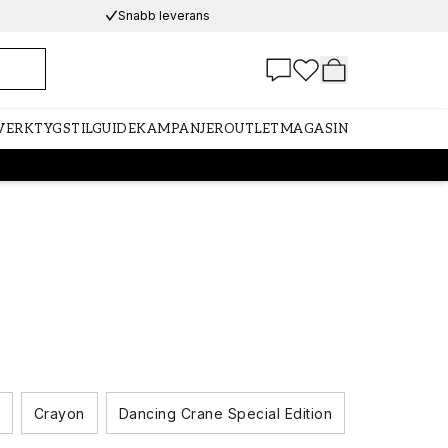
Snabb leverans
 VERKTYG
STILGUIDE
KAMPANJER
OUTLET
MAGASIN
Crayon
Dancing Crane Special Edition
Decorama E