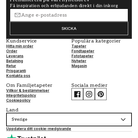
Få inspiration och erbjudanden direkt i din inkorg
SKICKA
Kundservice
Populära kategorier
Hitta min order
Tapeter
Order
Fondtapeter
Leverans
Fototapeter
Betalning
Nyheter
Retur
Magasin
Prisgaranti
Kontakta oss
Om Familjetapeter
Sociala medier
Villkor & bestämmelser
Integritetspolicy
Cookiepolicy
Land
Sverige
Uppdatera ditt cookie-medgivande