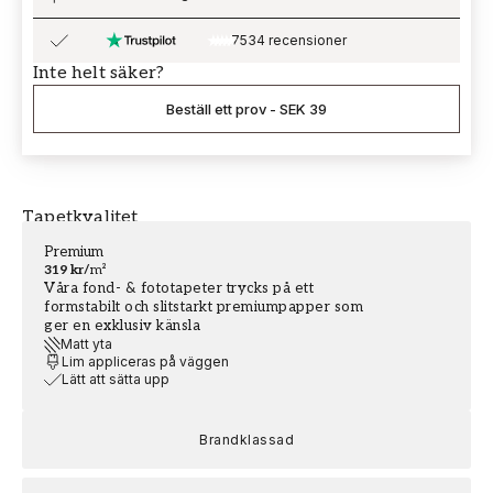
7534 recensioner
Inte helt säker?
Beställ ett prov
-
SEK 39
Tapetkvalitet
Premium
319 kr
/
m²
Våra fond- & fototapeter trycks på ett
formstabilt och slitstarkt premiumpapper som
ger en exklusiv känsla
Matt yta
Lim appliceras på väggen
Lätt att sätta upp
Brandklassad