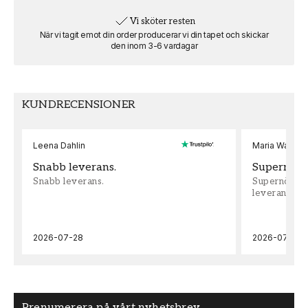
SKU
RUM
Vi sköter resten
FT0802-76580325
Kök
När vi tagit emot din order producerar vi din tapet och skickar
den inom 3-6 vardagar
VARUMÄRKE
MOTIV
Scandiwall
Natur & landskap
KUNDRECENSIONER
Leena Dahlin
Maria Wadenh
Snabb leverans.
Supernöjd!
Snabb leverans.
Supernöjd!!!
leveran, supe
2026-07-28
2026-07-22
Prenumerera på vårt nyhetsbrev