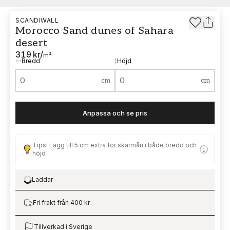
SCANDIWALL
Morocco Sand dunes of Sahara
desert
319 kr
/
m²
Bredd
Höjd
cm
cm
Anpassa och se pris
Tips! Lägg till 5 cm extra för skärmån i både bredd och
höjd
Laddar
Loading…
Fri frakt från 400 kr
Tillverkad i Sverige