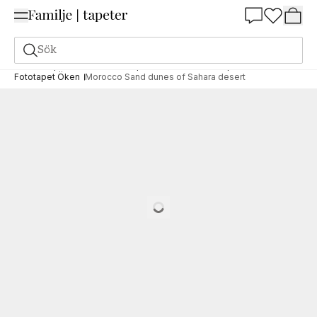
Summer Sale 25%
Sök
Fototapeter
Motiv
Fototapet Natur och landskap
Fototapet Öken
Morocco Sand dunes of Sahara desert
Loading…