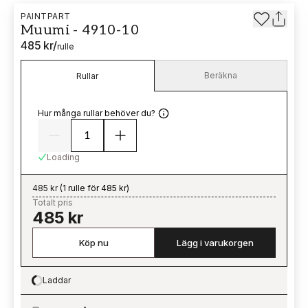
PAINTPART
Muumi - 4910-10
485 kr
/
rulle
Beräkna
Rullar
Hur många rullar behöver du?
Loading
485 kr
(
1 rulle för 485 kr
)
Totalt pris
485 kr
Köp nu
Lägg i varukorgen
Laddar
Loading…