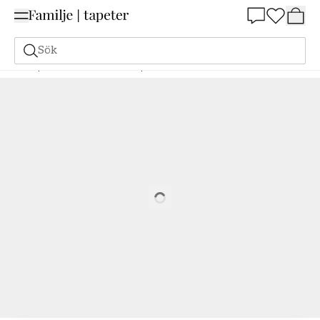
Summer Sale 25%
Sök
Tapeter
Varumärken
Paintpart
Muumi
Muumi - 4910-10
Loading…