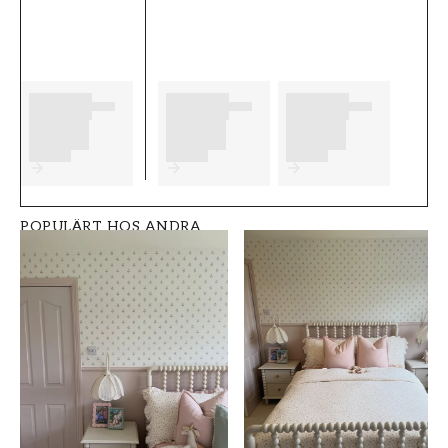
eventuella förberedelser du behöver
genomföra innan du påbörjar din tapetsering.
Vi önskar dig mycket nöje och glädje med dina
nya tapeter från Paintpart.
Produktdetaljer
SKU
VARUMÄRKE
FT0544-4910-10
Paintpart
POPULÄRT HOS ANDRA
STIL
BREDD (m)
Barntapeter
0,53
HÖJD (m)
MÖNSTER
11,2
Randig
KOLLEKTION
FÄRG
Muumi
Rosa
TAPETTYP
MÖNSTERPASSNING