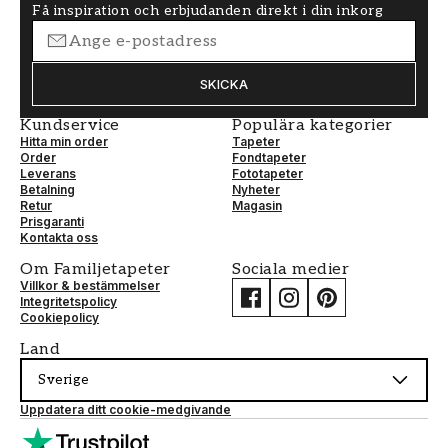
Få inspiration och erbjudanden direkt i din inkorg
SKICKA
Kundservice
Populära kategorier
Hitta min order
Tapeter
Order
Fondtapeter
Leverans
Fototapeter
Betalning
Nyheter
Retur
Magasin
Prisgaranti
Kontakta oss
Om Familjetapeter
Sociala medier
Villkor & bestämmelser
Integritetspolicy
Cookiepolicy
Land
Sverige
Uppdatera ditt cookie-medgivande