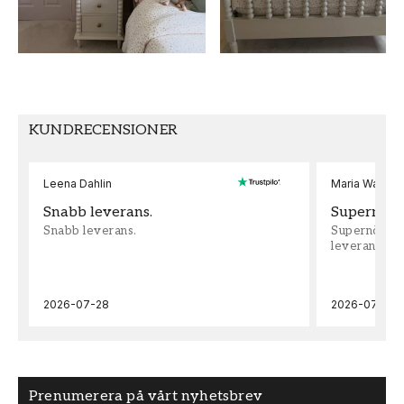
Non-Woven
Fri Passning
KUNDRECENSIONER
Leena Dahlin
Maria Wadenh
Snabb leverans.
Supernöjd!
Snabb leverans.
Supernöjd!!!
leveran, supe
2026-07-28
2026-07-22
Prenumerera på vårt nyhetsbrev