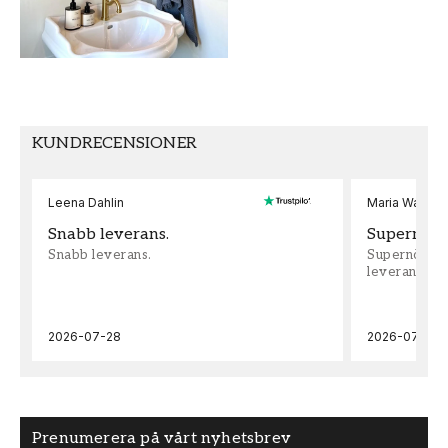
KUNDRECENSIONER
Leena Dahlin
Maria Wadenh
Snabb leverans.
Supernöjd!
Snabb leverans.
Supernöjd!!!
leveran, supe
2026-07-28
2026-07-22
Prenumerera på vårt nyhetsbrev