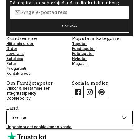
Få inspiration och erbjudanden direkt i din inkorg
SKICKA
Kundservice
Populära kategorier
Hitta min order
Tapeter
Order
Fondtapeter
Leverans
Fototapeter
Betalning
Nyheter
Retur
Magasin
Prisgaranti
Kontakta oss
Om Familjetapeter
Sociala medier
Villkor & bestämmelser
Integritetspolicy
Cookiepolicy
Land
Sverige
Uppdatera ditt cookie-medgivande