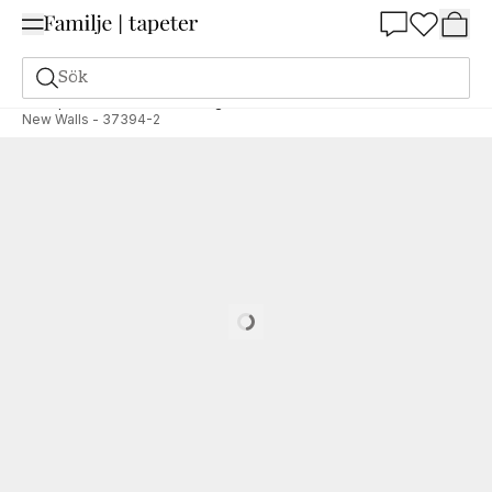
Summer Sale 25%
Sök
Tapeter
Varumärken
Living Walls
New Walls
New Walls - 37394-2
Loading…