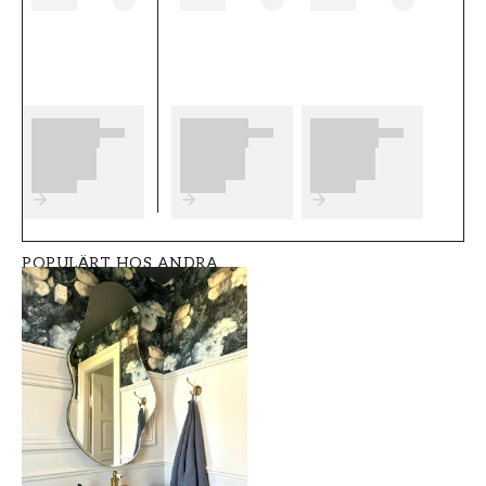
eventuella förberedelser du behöver
genomföra innan du påbörjar din tapetsering.
Vi önskar dig mycket nöje och glädje med dina
nya tapeter från Living Walls.
Produktdetaljer
SKU
BREDD (m)
FT0533-37394-2
0,53
POPULÄRT HOS ANDRA
HÖJD (m)
VARUMÄRKE
10,05
Living Walls
KOLLEKTION
TAPETTYP
New Walls
Non-Woven