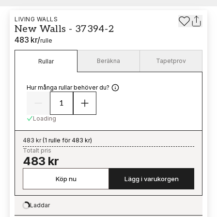
LIVING WALLS
New Walls - 37394-2
483 kr
/
rulle
Beräkna
Tapetprov
Rullar
Hur många rullar behöver du?
Loading
483 kr
(
1 rulle för 483 kr
)
Totalt pris
483 kr
Köp nu
Lägg i varukorgen
Laddar
Loading…