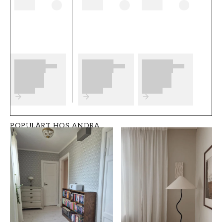
tänka på innan du börjar tapetsera och vilka
eventuella förberedelser du behöver
genomföra innan du påbörjar din tapetsering.
Vi önskar dig mycket nöje och glädje med dina
nya tapeter från Midbec.
Produktdetaljer
SKU
VARUMÄRKE
FT0505-24110
Midbec
POPULÄRT HOS ANDRA
STIL
BREDD (m)
Lantlig
0,53
HÖJD (m)
MÖNSTER
10,05
Blommig
KOLLEKTION
FÄRG
Sunnanö
Grå