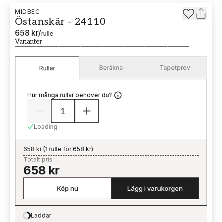
MIDBEC
Östanskär - 24110
658 kr
/
rulle
Varianter
Beräkna
Tapetprov
Rullar
Hur många rullar behöver du?
Loading
658 kr
(
1 rulle för 658 kr
)
Totalt pris
658 kr
Köp nu
Lägg i varukorgen
Laddar
Loading…