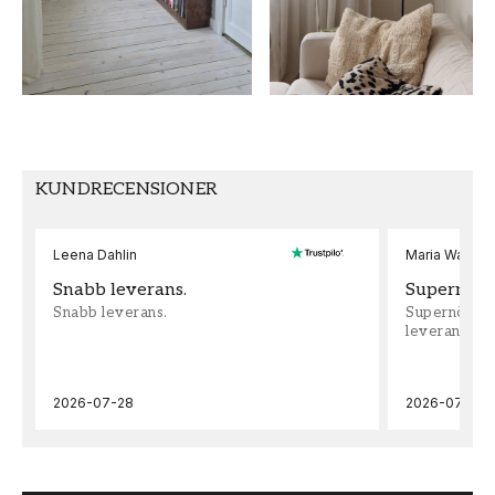
MÖNSTER HÖJD (cm)
TAPETTYP
53
Non-Woven
SEKUNDÄR FÄRG
MÖNSTERPASSNING
Blå
Förskjuten
KUNDRECENSIONER
Leena Dahlin
Maria Wadenh
Snabb leverans.
Supernöjd!
Snabb leverans.
Supernöjd!!!
leveran, supe
2026-07-28
2026-07-22