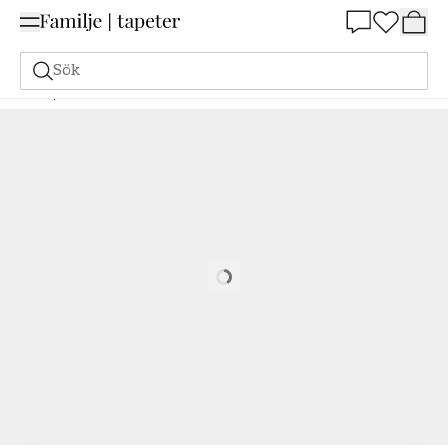
Summer Sale 25%
Sök
Tapeter
Varumärken
Midbec
Sunnanö
Östanskär - 24110
Loading…