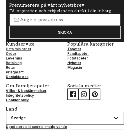
Prenumerera på vårt nyhetsbrev
Få inspiration och erbjudanden direkt i din inkorg
SKICKA
Kundservice
Populära kategorier
Hitta min order
Tapeter
Order
Fondtapeter
Leverans
Fototapeter
Betalning
Nyheter
Retur
Magasin
Prisgaranti
Kontakta oss
Om Familjetapeter
Sociala medier
Villkor & bestämmelser
Integritetspolicy
Cookiepolicy
Land
Sverige
Uppdatera ditt cookie-medgivande