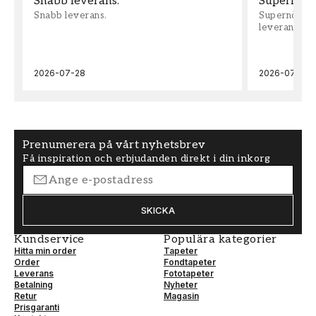
Snabb leverans.
Supernöjd!
Blommig
Scandza
Snabb leverans.
Supernöjd!!!
leveran, supe
FÄRG
MÖNSTER HÖJD (cm)
Beige
50
2026-07-28
2026-07-22
TAPETTYP
MÖNSTERPASSNING
Non-Woven
Rak
Prenumerera på vårt nyhetsbrev
Få inspiration och erbjudanden direkt i din inkorg
SKICKA
Kundservice
Populära kategorier
Hitta min order
Tapeter
Order
Fondtapeter
Leverans
Fototapeter
Betalning
Nyheter
Retur
Magasin
Prisgaranti