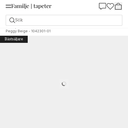
Summer Sale 25%
Sök
Tapeter
Varumärken
Scandza
Scandza
Peggy Beige - 1042301-01
Bästsäljare
Loading…