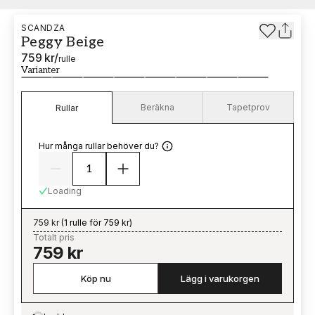
SCANDZA
Peggy Beige
759 kr
/
rulle
Varianter
Beräkna
Tapetprov
Rullar
Hur många rullar behöver du?
Loading
759 kr
(
1 rulle för 759 kr
)
Totalt pris
759 kr
Köp nu
Lägg i varukorgen