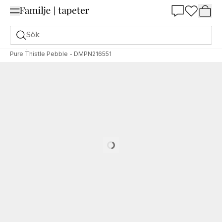
Summer Sale 25%
Sök
Tapeter
Varumärken
Morris & Co
Pure Morris North
Pure Thistle Pebble - DMPN216551
Loading…