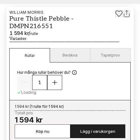
WILLIAM MORRIS
Pure Thistle Pebble -
DMPN216551
1 594 kr
/
rulle
Varianter
Beräkna
Tapetprov
Rullar
Hur många rullar behöver du?
Loading
1 594 kr
(
1 rulle för 1 594 kr
)
Totalt pris
1 594 kr
Köp nu
Lägg i varukorgen