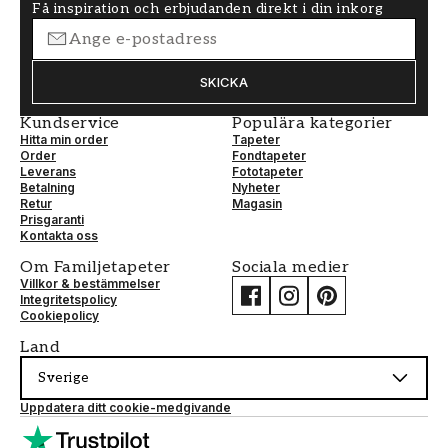
Få inspiration och erbjudanden direkt i din inkorg
SKICKA
Kundservice
Populära kategorier
Hitta min order
Tapeter
Order
Fondtapeter
Leverans
Fototapeter
Betalning
Nyheter
Retur
Magasin
Prisgaranti
Kontakta oss
Om Familjetapeter
Sociala medier
Villkor & bestämmelser
Integritetspolicy
Cookiepolicy
Land
Sverige
Uppdatera ditt cookie-medgivande