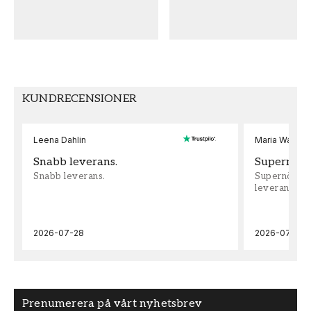
TAPETTYP
Non-Woven
KUNDRECENSIONER
Leena Dahlin
Maria Wadenh
Snabb leverans.
Supernöjd!
Snabb leverans.
Supernöjd!!!
leveran, supe
2026-07-28
2026-07-22
Prenumerera på vårt nyhetsbrev