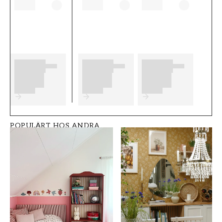
tapetsera och vilka eventuella förberedelser
du behöver genomföra innan du påbörjar din
tapetsering.
Vi önskar dig mycket nöje och glädje med dina
nya tapeter från Duro.
Produktdetaljer
SKU
KOLLEKTION
FT0524-221-79
Qvintus
POPULÄRT HOS ANDRA
FÄRG
TAPETTYP
Gul
Non-Woven
MÖNSTERPASSNING
VARUMÄRKE
Fri Passning
Duro
STIL
BREDD (m)
Svenska, Klassisk
0,53