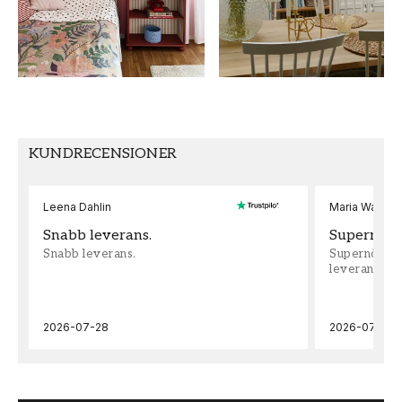
HÖJD (m)
MÖNSTER
10,05
Enfärgad
KUNDRECENSIONER
Leena Dahlin
Maria Wadenh
Snabb leverans.
Supernöjd!
Snabb leverans.
Supernöjd!!!
leveran, supe
2026-07-28
2026-07-22