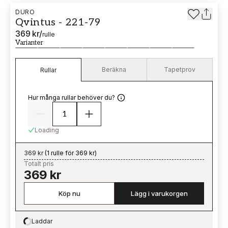
DURO
Qvintus - 221-79
369 kr
/
rulle
Varianter
Beräkna
Tapetprov
Rullar
Hur många rullar behöver du?
Loading
369 kr
(
1 rulle för 369 kr
)
Totalt pris
369 kr
Köp nu
Lägg i varukorgen
Laddar
Loading…