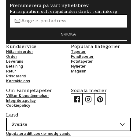
Prenumerera på vårt nyhetsbrev
Få inspiration och erbjudanden direkt i din inkorg
SKICKA
Kundservice
Populära kategorier
Hitta min order
Tapeter
Order
Fondtapeter
Leverans
Fototapeter
Betalning
Nyheter
Retur
Magasin
Prisgaranti
Kontakta oss
Om Familjetapeter
Sociala medier
Villkor & bestämmelser
Integritetspolicy
Cookiepolicy
Land
Sverige
Uppdatera ditt cookie-medgivande