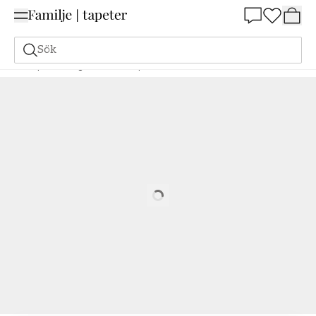
Summer Sale 25%
Sök
Tapeter
Färgskala
Gula tapeter
Qvintus - 221-79
Loading…