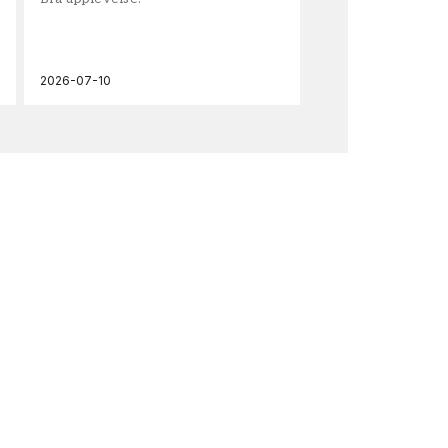
och
2026-07-10
202