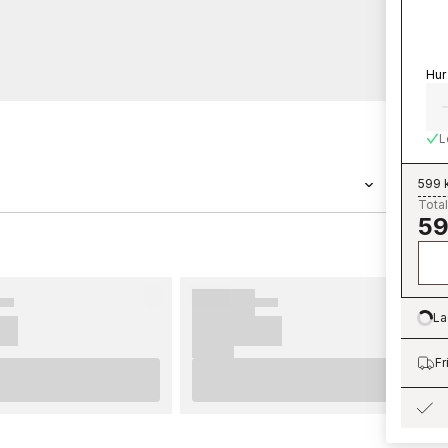
Hur
L
599 
Total
59
�����n Grandeco ������r en tapet med
n Shaped Spaces - S0305 tillh������r
 Shaped Spaces som du kan
����rt hos oss. Tapeter fr������n
La
Lo
�����tta upp. F������r b������sta
enderar vi dig att ta del av v������ra
Fr
�����