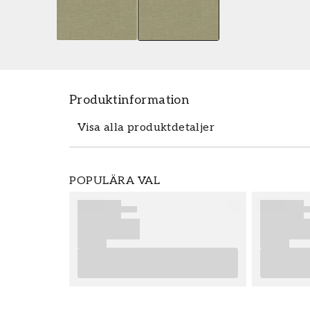
Produktinformation
Visa alla produktdetaljer
Tapeten Shaped Spaces - S0305 fr�
POPULÄRA VAL
m������tten 0,53 x 10,05 m. Tapete
den popul������ra tapetkollektionen
best������lla enkelt och prisv��
Grandeco ������r enkla att s�
slutresultat av din tapetsering rekomm
r������d som ger dig bra tips p
Produktdetaljer