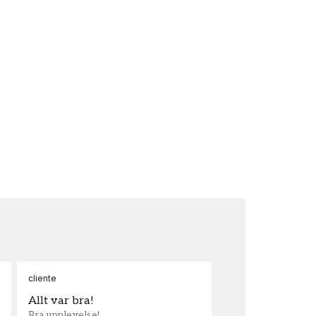
cliente
Ann
Allt var bra!
Sn
Bra upplevelse!
Sna