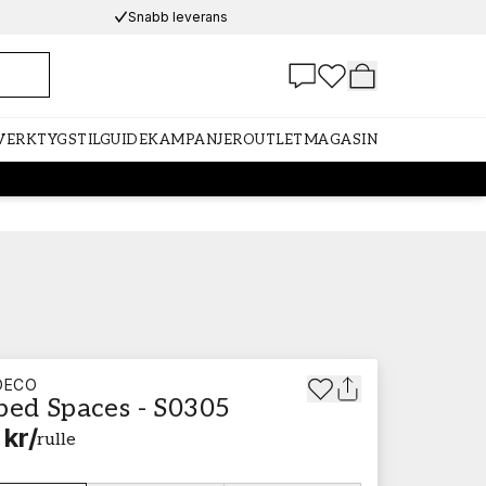
Snabb leverans
 VERKTYG
STILGUIDE
KAMPANJER
OUTLET
MAGASIN
DECO
ped Spaces - S0305
 kr
/
rulle