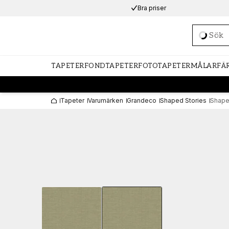
Bra priser
Loadi
TAPETER
FONDTAPETER
FOTOTAPETER
MÅLARFÄ
Tapeter
Varumärken
Grandeco
Shaped Stories
Shape