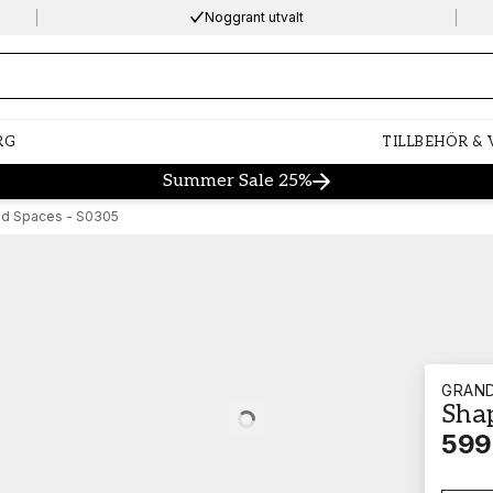
Noggrant utvalt
ng…
RG
TILLBEHÖR &
Summer Sale 25%
d Spaces - S0305
GRAN
Sha
Loading…
599