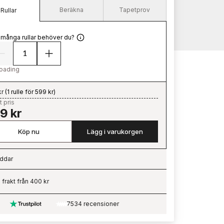
Beräkna
Tapetprov
Rullar
 många rullar behöver du?
oading
kr
(
1 rulle för 599 kr
)
t pris
9 kr
Köp nu
Lägg i varukorgen
ddar
ading…
i frakt från 400 kr
7534 recensioner