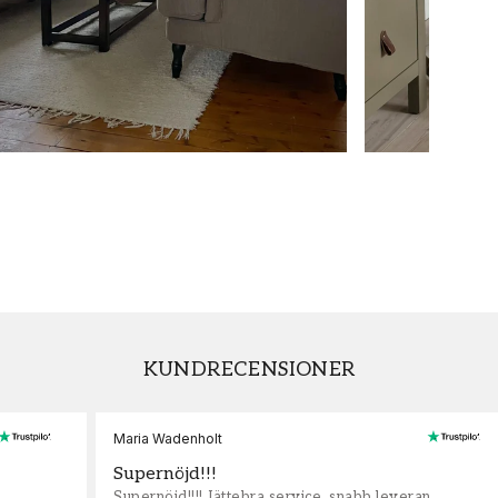
KUNDRECENSIONER
Maria Wadenholt
Supernöjd!!!
Supernöjd!!!! Jättebra service, snabb leveran,