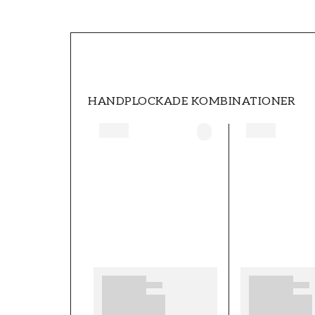
SKU
FT0539-S0305
STIL
Klassisk
HANDPLOCKADE KOMBINATIONER
HÖJD (m)
10,05
KOLLEKTION
Shaped spaces
TAPETTYP
Non-Woven