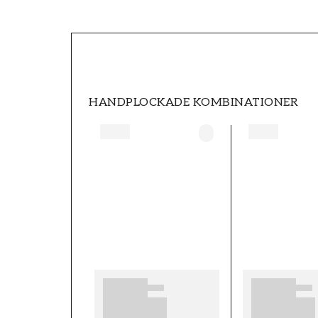
SKU
FT0539-S4102
STIL
Klassisk
HANDPLOCKADE KOMBINATIONER
HÖJD (m)
10,05
KOLLEKTION
Shaped spaces
MÖNSTER HÖJD (cm)
64
MÖNSTERPASSNING
Förskjuten