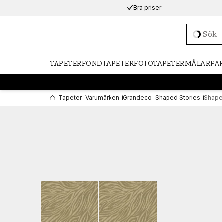
Bra priser
Loadi
TAPETER
FONDTAPETER
FOTOTAPETER
MÅLARFÄ
Tapeter
Varumärken
Grandeco
Shaped Stories
Shape