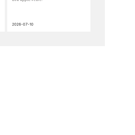
och
2026-07-10
202