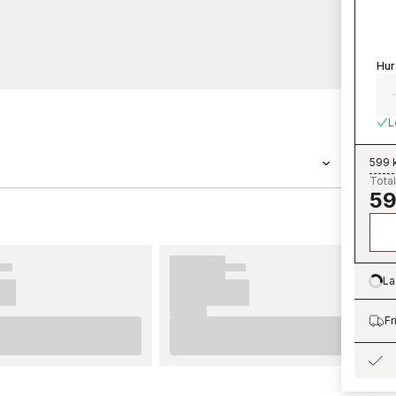
Hur
L
599 
Total
59
�����n Grandeco ������r en tapet med
n Shaped Spaces - S4102 tillh������r
 Shaped Spaces som du kan
����rt hos oss. Tapeter fr������n
La
Lo
�����tta upp. F������r b������sta
enderar vi dig att ta del av v������ra
Fr
�����