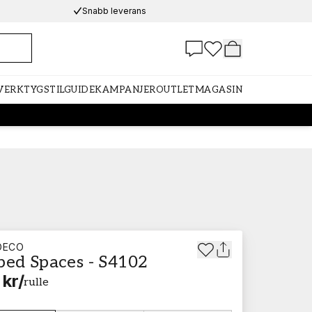
Snabb leverans
 VERKTYG
STILGUIDE
KAMPANJER
OUTLET
MAGASIN
DECO
ped Spaces - S4102
 kr
/
rulle