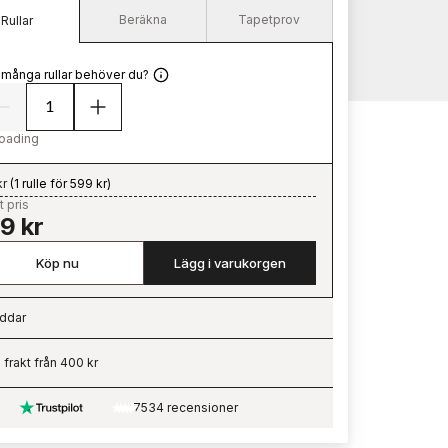
Beräkna
Tapetprov
Rullar
 många rullar behöver du?
oading
kr
(
1 rulle för 599 kr
)
t pris
9 kr
Köp nu
Lägg i varukorgen
ddar
ading…
i frakt från 400 kr
7534 recensioner