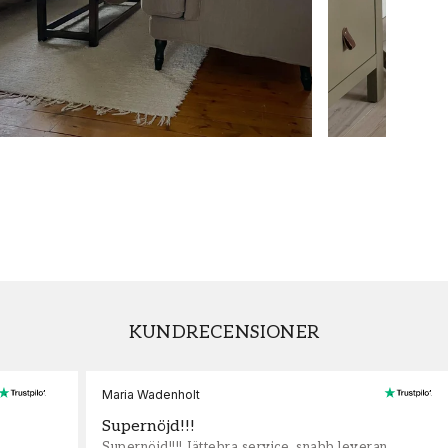
KUNDRECENSIONER
Maria Wadenholt
Supernöjd!!!
Supernöjd!!!! Jättebra service, snabb leveran,