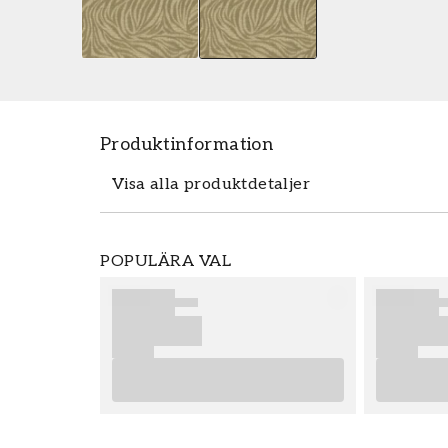
Produktinformation
Visa alla produktdetaljer
Tapeten Shaped Spaces - S4102 fr�
POPULÄRA VAL
m������tten 0,53 x 10,05 m. Tapete
den popul������ra tapetkollektionen
best������lla enkelt och prisv��
Grandeco ������r enkla att s�
slutresultat av din tapetsering rekomm
r������d som ger dig bra tips p
Produktdetaljer