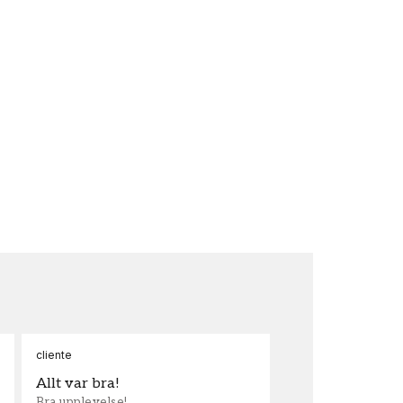
cliente
Ann
Allt var bra!
Sn
Bra upplevelse!
Sna