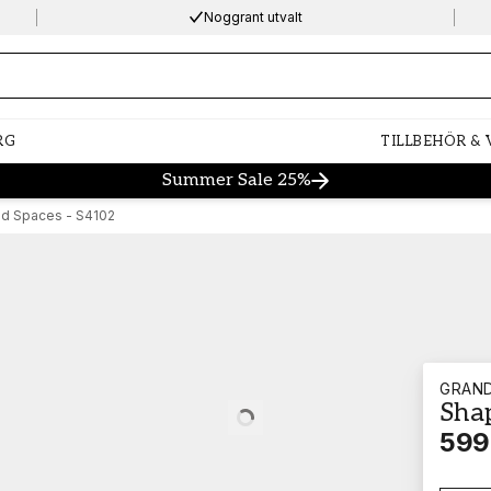
Noggrant utvalt
ng…
RG
TILLBEHÖR &
Summer Sale 25%
d Spaces - S4102
GRAN
Sha
Loading…
599