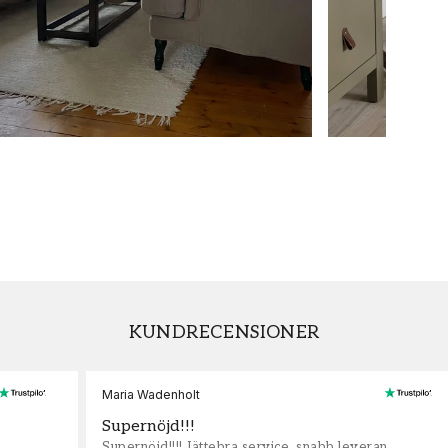
KUNDRECENSIONER
Maria Wadenholt
Supernöjd!!!
Supernöjd!!!! Jättebra service, snabb leveran,