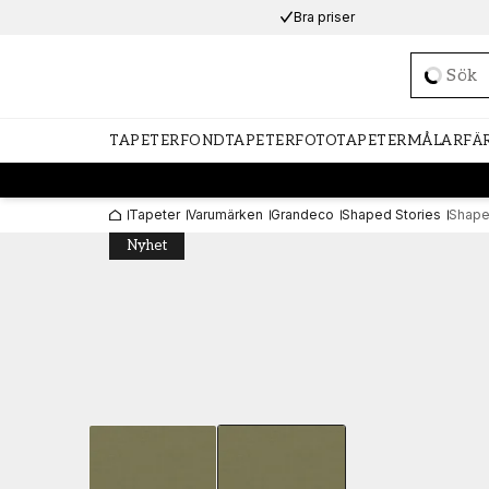
Bra priser
Loadi
TAPETER
FONDTAPETER
FOTOTAPETER
MÅLARFÄ
Tapeter
Varumärken
Grandeco
Shaped Stories
Shape
Nyhet