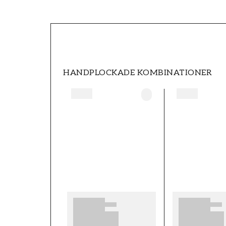
SKU
FT0539-S4927
STIL
Klassisk
HANDPLOCKADE KOMBINATIONER
HÖJD (m)
10,05
KOLLEKTION
Shaped spaces
TAPETTYP
Non-Woven