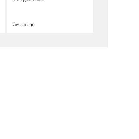
och
2026-07-10
202