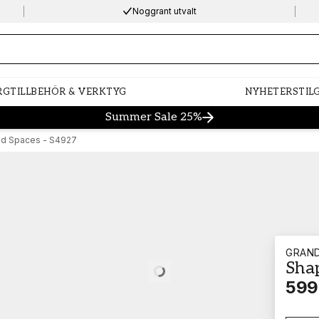
Noggrant utvalt
ng…
RG
TILLBEHÖR & VERKTYG
NYHETER
STIL
Summer Sale 25%
d Spaces - S4927
GRAN
Sha
Loading…
599