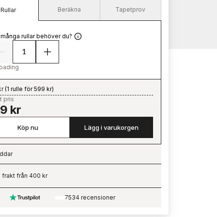
Beräkna
Tapetprov
Rullar
 många rullar behöver du?
oading
kr
(
1 rulle för 599 kr
)
t pris
9 kr
Köp nu
Lägg i varukorgen
ddar
ading…
i frakt från 400 kr
7534 recensioner