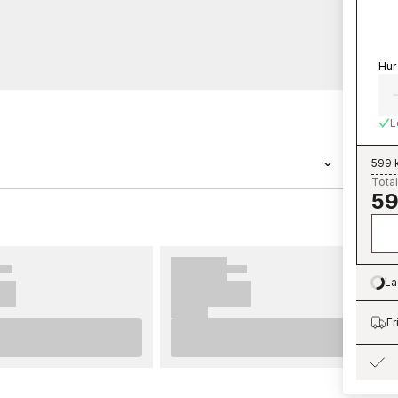
Hur
L
599 
Total
59
�����n Grandeco ������r en tapet med
n Shaped Spaces - S4927 tillh������r
 Shaped Spaces som du kan
����rt hos oss. Tapeter fr������n
La
Lo
�����tta upp. F������r b������sta
enderar vi dig att ta del av v������ra
Fr
�����