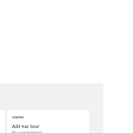
cliente
Ann
Allt var bra!
Sn
Bra upplevelse!
Sna