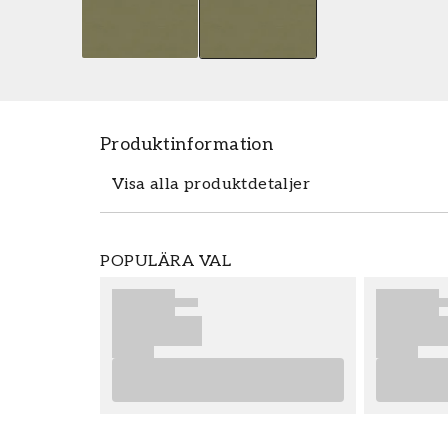
Produktinformation
Visa alla produktdetaljer
Tapeten Shaped Spaces - S4927 fr�
POPULÄRA VAL
m������tten 0,53 x 10,05 m. Tapete
den popul������ra tapetkollektionen
best������lla enkelt och prisv��
Grandeco ������r enkla att s�
slutresultat av din tapetsering rekomm
r������d som ger dig bra tips p
Produktdetaljer