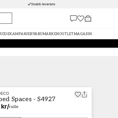
Snabb leverans
GUIDE
KAMPANJER
VARUMÄRKEN
OUTLET
MAGASIN
DECO
ped Spaces - S4927
 kr
/
rulle