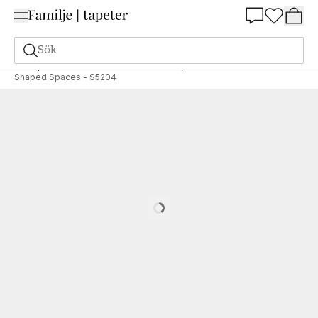
Summer Sale 25%
Sök
Tapeter
Varumärken
Grandeco
Shaped Stories
Shaped Spaces - S5204
Loading…