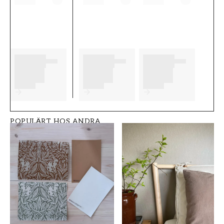
b������sta slutresultat av din
tapetsering rekommenderar vi dig att ta del
av v������ra r������d som ger dig
bra tips p�����
Produktdetaljer
SKU
VARUMÄRKE
FT0539-S5204
Grandeco
POPULÄRT HOS ANDRA
STIL
BREDD (m)
Klassisk
0,53
HÖJD (m)
MÖNSTER
10,05
Rutig
KOLLEKTION
FÄRG
Shaped spaces
Brun