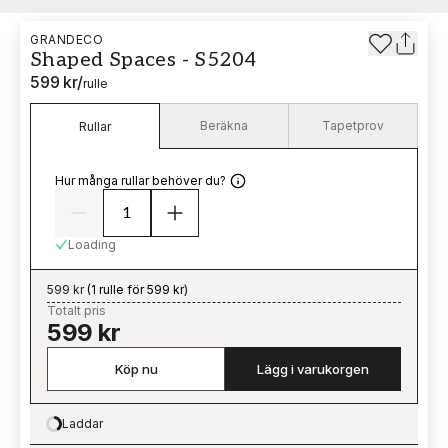
GRANDECO
Shaped Spaces - S5204
599 kr
/
rulle
Beräkna
Tapetprov
Rullar
Hur många rullar behöver du?
Loading
599 kr
(
1 rulle för 599 kr
)
Totalt pris
599 kr
Köp nu
Lägg i varukorgen
Laddar
Loading…