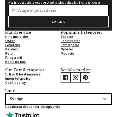
Få inspiration och erbjudanden direkt i din inkorg
SKICKA
Kundservice
Populära kategorier
Hitta min order
Tapeter
Order
Fondtapeter
Leverans
Fototapeter
Betalning
Nyheter
Retur
Magasin
Prisgaranti
Kontakta oss
Om Familjetapeter
Sociala medier
Villkor & bestämmelser
Integritetspolicy
Cookiepolicy
Land
Sverige
Uppdatera ditt cookie-medgivande