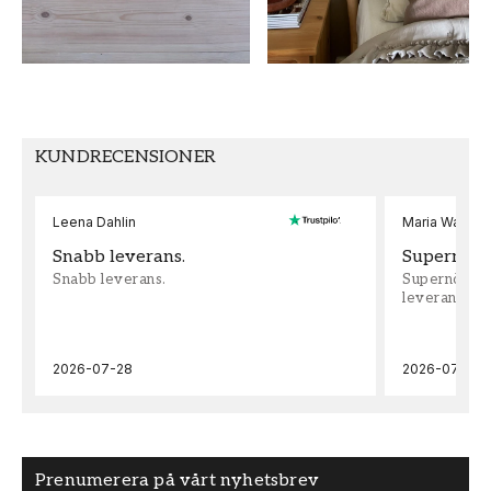
TAPETTYP
MÖNSTERPASSNING
Non-Woven
Fri Passning
KUNDRECENSIONER
Leena Dahlin
Maria Wadenh
Snabb leverans.
Supernöjd!
Snabb leverans.
Supernöjd!!!
leveran, supe
2026-07-28
2026-07-22
Prenumerera på vårt nyhetsbrev