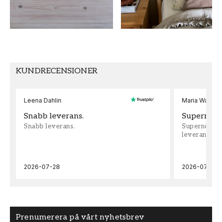
FÄRG
TAPETTYP
Brun
Non-Woven
MÖNSTERPASSNING
Fri Passning
KUNDRECENSIONER
Leena Dahlin
Maria Wadenh
Snabb leverans.
Supernöjd!
Snabb leverans.
Supernöjd!!!
leveran, supe
2026-07-28
2026-07-22
Prenumerera på vårt nyhetsbrev