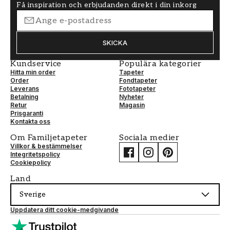
Få inspiration och erbjudanden direkt i din inkorg
SKICKA
Kundservice
Populära kategorier
Hitta min order
Tapeter
Order
Fondtapeter
Leverans
Fototapeter
Betalning
Nyheter
Retur
Magasin
Prisgaranti
Kontakta oss
Om Familjetapeter
Sociala medier
Villkor & bestämmelser
Integritetspolicy
Cookiepolicy
Land
Sverige
Uppdatera ditt cookie-medgivande