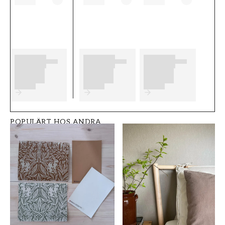
b������sta slutresultat av din
tapetsering rekommenderar vi dig att ta del
av v������ra r������d som ger dig
bra tips p�����
Produktdetaljer
SKU
RUM
FT0539-S5205
Hall
POPULÄRT HOS ANDRA
VARUMÄRKE
STIL
Grandeco
Klassisk
BREDD (m)
HÖJD (m)
0,53
10,05
MÖNSTER
KOLLEKTION
Rutig
Shaped spaces