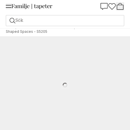
Summer Sale 25%
Sök
Tapeter
Varumärken
Grandeco
Shaped Stories
Shaped Spaces - S5205
Loading…