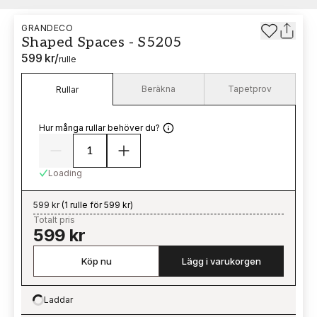
GRANDECO
Shaped Spaces - S5205
599 kr
/
rulle
Beräkna
Tapetprov
Rullar
Hur många rullar behöver du?
Loading
599 kr
(
1 rulle för 599 kr
)
Totalt pris
599 kr
Köp nu
Lägg i varukorgen
Laddar
Loading…