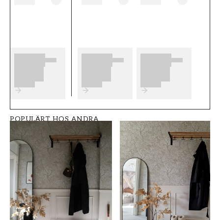
b������sta slutresultat av din
tapetsering rekommenderar vi dig att ta del
av v������ra r������d som ger dig
bra tips p�����
Produktdetaljer
SKU
VARUMÄRKE
FT0539-S8302
Grandeco
POPULÄRT HOS ANDRA
STIL
BREDD (m)
Klassisk
0,53
HÖJD (m)
MÖNSTER
10,05
Enfärgad
KOLLEKTION
FÄRG
Shaped spaces
Beige