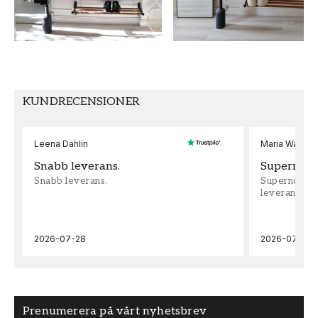
MÖNSTER HÖJD (cm)
TAPETTYP
53
Non-Woven
MÖNSTERPASSNING
Rak
KUNDRECENSIONER
Leena Dahlin
Maria Wadenh
Snabb leverans.
Supernöjd!
Snabb leverans.
Supernöjd!!!
leveran, supe
2026-07-28
2026-07-22
Prenumerera på vårt nyhetsbrev