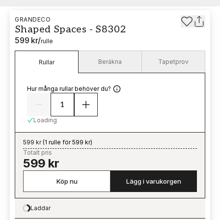
GRANDECO
Shaped Spaces - S8302
599 kr
/
rulle
Beräkna
Tapetprov
Rullar
Hur många rullar behöver du?
Loading
599 kr
(
1 rulle för 599 kr
)
Totalt pris
599 kr
Köp nu
Lägg i varukorgen
Laddar
Loading…