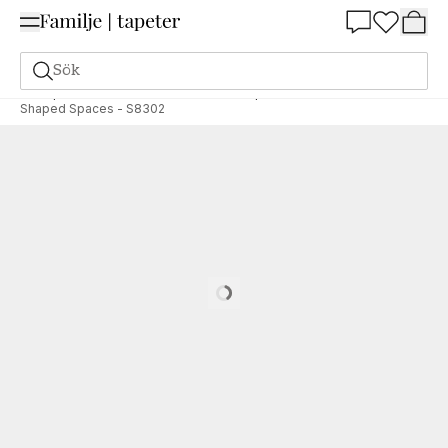
Summer Sale 25%
Sök
Tapeter
Varumärken
Grandeco
Shaped Stories
Shaped Spaces - S8302
Loading…