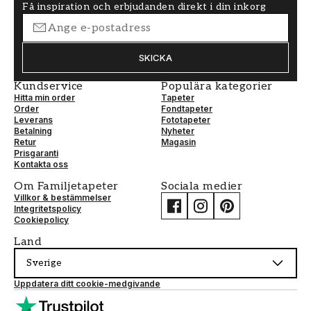
Få inspiration och erbjudanden direkt i din inkorg
SKICKA
Kundservice
Populära kategorier
Hitta min order
Tapeter
Order
Fondtapeter
Leverans
Fototapeter
Betalning
Nyheter
Retur
Magasin
Prisgaranti
Kontakta oss
Om Familjetapeter
Sociala medier
Villkor & bestämmelser
Integritetspolicy
Cookiepolicy
Land
Sverige
Uppdatera ditt cookie-medgivande