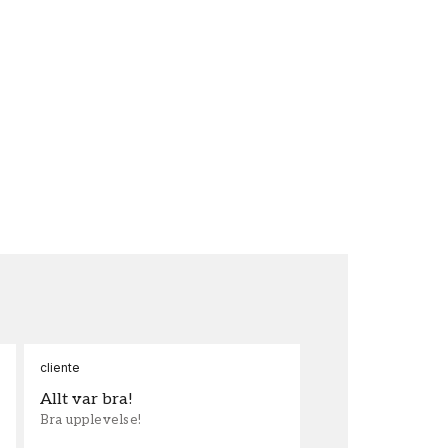
cliente
Ann
Allt var bra!
Sn
Bra upplevelse!
Sna
och