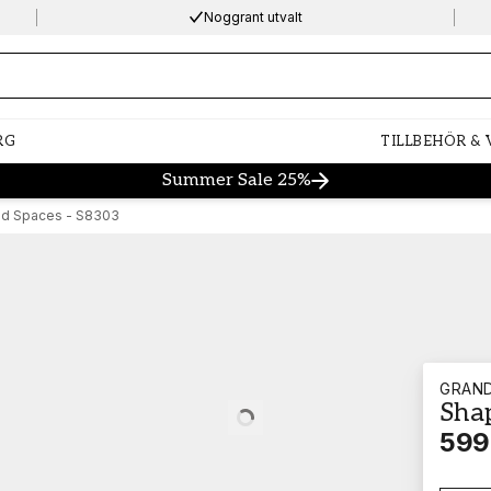
Noggrant utvalt
ng…
RG
TILLBEHÖR &
Summer Sale 25%
d Spaces - S8303
GRAN
Sha
Loading…
599