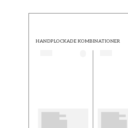
SKU
FT0539-S8303
VARUMÄRKE
Grandeco
HANDPLOCKADE KOMBINATIONER
BREDD (m)
0,53
MÖNSTER
Enfärgad
FÄRG
Brun
TAPETTYP
Non-Woven