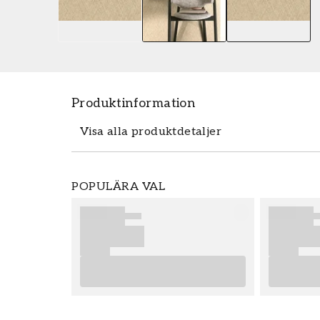
Produktinformation
Visa alla produktdetaljer
Tapeten Shaped Spaces - S8303 fr�
POPULÄRA VAL
m������tten 0,53 x 10,05 m. Tapete
den popul������ra tapetkollektionen
best������lla enkelt och prisv��
Grandeco ������r enkla att s�
slutresultat av din tapetsering rekomm
r������d som ger dig bra tips p
Produktdetaljer