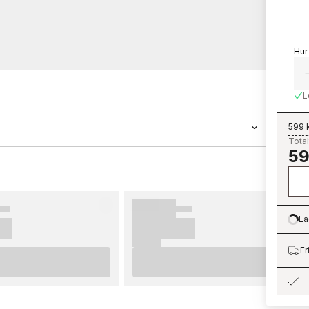
Hur
L
599 
Total
59
�����n Grandeco ������r en tapet med
n Shaped Spaces - S8303 tillh������r
 Shaped Spaces som du kan
����rt hos oss. Tapeter fr������n
La
Lo
�����tta upp. F������r b������sta
enderar vi dig att ta del av v������ra
Fr
�����