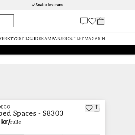
Snabb leverans
 VERKTYG
STILGUIDE
KAMPANJER
OUTLET
MAGASIN
DECO
ped Spaces - S8303
 kr
/
rulle