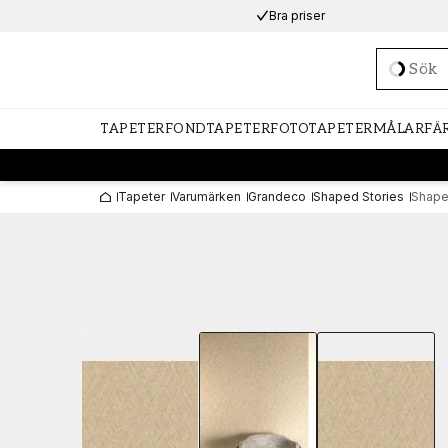
Bra priser
Loadi
TAPETER
FONDTAPETER
FOTOTAPETER
MÅLARFÄ
Tapeter
Varumärken
Grandeco
Shaped Stories
Shape