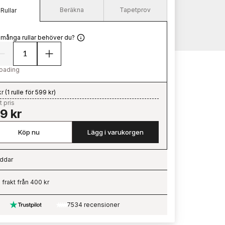
Beräkna
Tapetprov
Rullar
 många rullar behöver du?
oading
kr
(
1 rulle för 599 kr
)
t pris
9 kr
Köp nu
Lägg i varukorgen
ddar
ading…
i frakt från 400 kr
7534 recensioner