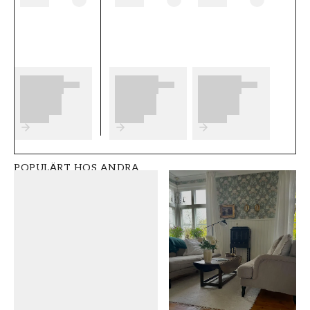
b������sta slutresultat av din
tapetsering rekommenderar vi dig att ta del
av v������ra r������d som ger dig
bra tips p�����
Produktdetaljer
SKU
VARUMÄRKE
FT0539-S8306
Grandeco
POPULÄRT HOS ANDRA
STIL
BREDD (m)
Klassisk
0,53
HÖJD (m)
MÖNSTER
10,05
Enfärgad
KOLLEKTION
FÄRG
Shaped spaces
Grön