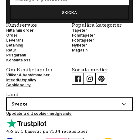
SKICKA
Kundservice
Populära kategorier
Hitta min order
Tapeter
Order
Fondtapeter
Leverans
Fototapeter
Betalning
Nyheter
Retur
Magasin
Prisgaranti
Kontakta oss
Om Familjetapeter
Sociala medier
Villkor & bestämmelser
Integritetspolicy
Cookiepolicy
Land
Sverige
Uppdatera ditt cookie-medgivande
4.6 av 5 baserat på 7534 recensioner