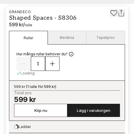
GRANDECO
Shaped Spaces - S8306
599 kr
/
rulle
Beräkna
Tapetprov
Rullar
Hur många rullar behöver du?
Loading
599 kr
(
1 rulle för 599 kr
)
Totalt pris
599 kr
Köp nu
Lägg i varukorgen
Laddar
Loading…