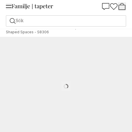
Summer Sale 25%
Sök
Tapeter
Varumärken
Grandeco
Shaped Stories
Shaped Spaces - S8306
Loading…