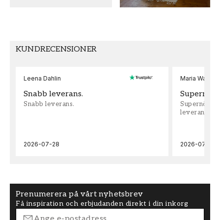
MÖNSTER HÖJD (cm)
TAPETTYP
53
Non-Woven
MÖNSTERPASSNING
KUNDRECENSIONER
Rak
Leena Dahlin
Maria Wadenh
Snabb leverans.
Supernöjd!
Snabb leverans.
Supernöjd!!!
leveran, supe
2026-07-28
2026-07-22
Prenumerera på vårt nyhetsbrev
Få inspiration och erbjudanden direkt i din inkorg