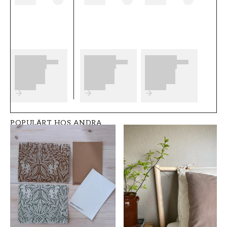
b������sta slutresultat av din
tapetsering rekommenderar vi dig att ta del
av v������ra r������d som ger dig
bra tips p�����
Produktdetaljer
SKU
VARUMÄRKE
FT0539-S8707
Grandeco
POPULÄRT HOS ANDRA
STIL
BREDD (m)
Klassisk
0,53
HÖJD (m)
MÖNSTER
10,05
Enfärgad
KOLLEKTION
FÄRG
Shaped spaces
Brun