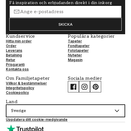
Få inspiration och erbjudanden direkt i din inkorg
SKICKA
Kundservice
Populära kategorier
Hitta min order
Tapeter
Order
Fondtapeter
Leverans
Fototapeter
Betalning
Nyheter
Retur
Magasin
Prisgaranti
Kontakta oss
Om Familjetapeter
Sociala medier
Villkor & bestämmelser
Integritetspolicy
Cookiepolicy
Land
Sverige
Uppdatera ditt cookie-medgivande