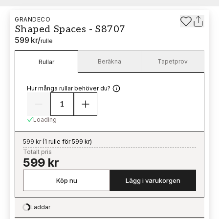
GRANDECO
Shaped Spaces - S8707
599 kr
/
rulle
Beräkna
Tapetprov
Rullar
Hur många rullar behöver du?
Loading
599 kr
(
1 rulle för 599 kr
)
Totalt pris
599 kr
Köp nu
Lägg i varukorgen
Laddar
Loading…