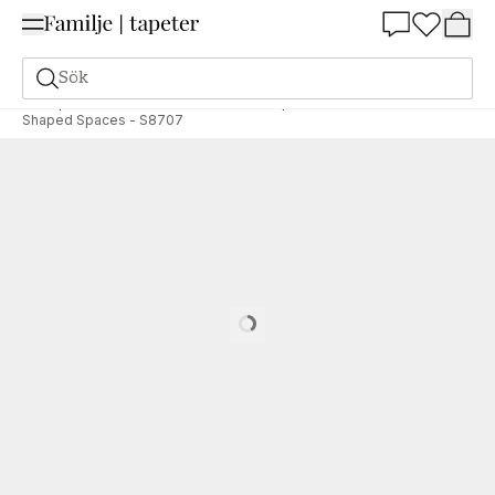
Summer Sale 25%
Sök
Tapeter
Varumärken
Grandeco
Shaped Stories
Shaped Spaces - S8707
Loading…