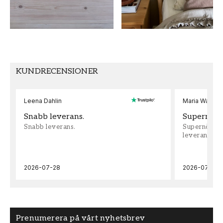
MÖNSTER HÖJD (cm)
TAPETTYP
64
Non-Woven
MÖNSTERPASSNING
Förskjuten
KUNDRECENSIONER
Leena Dahlin
Maria Wadenh
Snabb leverans.
Supernöjd!
Snabb leverans.
Supernöjd!!!
leveran, supe
2026-07-28
2026-07-22
Prenumerera på vårt nyhetsbrev