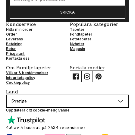
SKICKA
Kundservice
Populära kategorier
Hitta min order
Tapeter
Order
Fondtapeter
Leverans
Fototapeter
Betalning
Nyheter
Retur
Magasin
Prisgaranti
Kontakta oss
Om Familjetapeter
Sociala medier
Villkor & bestämmelser
Integritetspolicy
Cookiepolicy
Land
Sverige
Uppdatera ditt cookie-medgivande
4.6 av 5 baserat på 7534 recensioner