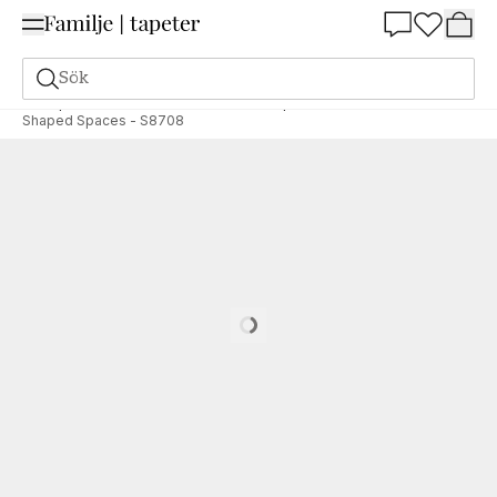
Summer Sale 25%
Sök
Tapeter
Varumärken
Grandeco
Shaped Stories
Shaped Spaces - S8708
Loading…