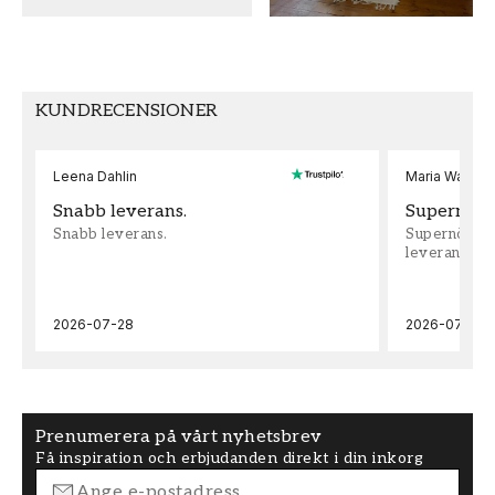
MÖNSTER HÖJD (cm)
TAPETTYP
64
Non-Woven
MÖNSTERPASSNING
KUNDRECENSIONER
Förskjuten
Leena Dahlin
Maria Wadenh
Snabb leverans.
Supernöjd!
Snabb leverans.
Supernöjd!!!
leveran, supe
2026-07-28
2026-07-22
Prenumerera på vårt nyhetsbrev
Få inspiration och erbjudanden direkt i din inkorg