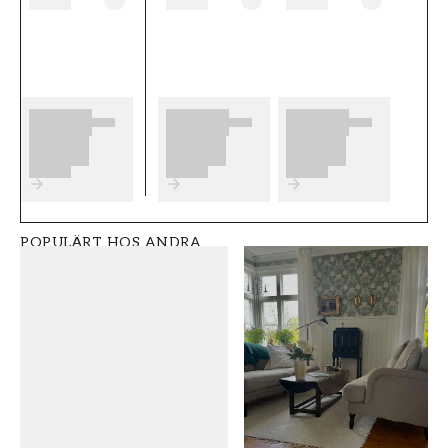
b������sta slutresultat av din
tapetsering rekommenderar vi dig att ta del
av v������ra r������d som ger dig
bra tips p�����
Produktdetaljer
SKU
VARUMÄRKE
FT0539-S8708
Grandeco
POPULÄRT HOS ANDRA
STIL
BREDD (m)
Klassisk
0,53
HÖJD (m)
MÖNSTER
10,05
Enfärgad
KOLLEKTION
FÄRG
Shaped spaces
Grön