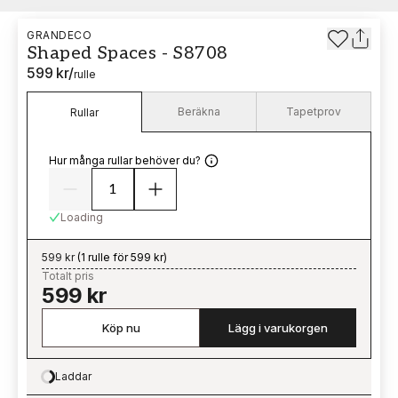
GRANDECO
Shaped Spaces - S8708
599 kr
/
rulle
Beräkna
Tapetprov
Rullar
Hur många rullar behöver du?
Loading
599 kr
(
1 rulle för 599 kr
)
Totalt pris
599 kr
Köp nu
Lägg i varukorgen
Laddar
Loading…