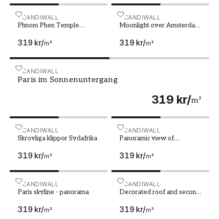
Phnom Phen Temple Cambodia
SCANDIWALL
Moonlight over Amsterdam
SCANDIWALL
Phnom Phen Temple
Moonlight over Amsterdam
Cambodia
- Netherlands
319 kr
/
319 kr
/
m²
m²
Paris im Sonnenuntergang
SCANDIWALL
Paris im Sonnenuntergang
319 kr
/
m²
Skrovliga klippor Sydafrika
SCANDIWALL
Panoramic view of Nepales
SCANDIWALL
Skrovliga klippor Sydafrika
Panoramic view of
Nepalese Himalayas in
319 kr
/
319 kr
/
Solukhumbu District
m²
m²
Sagarmatha National Park at
sunset Nuptse peaks
Everest Lhotse
Paris skyline - panorama
SCANDIWALL
Decorated roof and second
SCANDIWALL
Paris skyline - panorama
Decorated roof and second
floor of traditional old
319 kr
/
319 kr
/
chinese temple Seh Tek
m²
m²
Tong Cheah Kongsi in