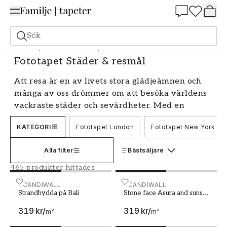
Summer Sale 25%
Sök
Fototapeter
Motiv
Fototapet Städer & resmål
Fototapet Städer & resmål
Att resa är en av livets stora glädjeämnen och
många av oss drömmer om att besöka världens
vackraste städer och sevärdheter. Med en
fototapet med motiv från städer och resmål kan
KATEGORI
Fototapet London
Fototapet New York
du få känslan av att befinna dig på din
drömplats varje dag. Vårt breda utbud av
Alla filter
Bästsäljare
fototapeter och muraler låter dig skapa en
personlig och inspirerande inredning som tar dig
465 produkter hittades
med på en resa varje gång du kliver in i rummet.
Strandhydda på Bali
SCANDIWALL
Stone face Asura and sun
SCANDIWALL
Strandhydda på Bali
Stone face Asura and sunset
Upplev världens metropoler
over moat Angkor Thom
319 kr
/
319 kr
/
Cambodia
m²
m²
Oavsett om du drömmer om New Yorks