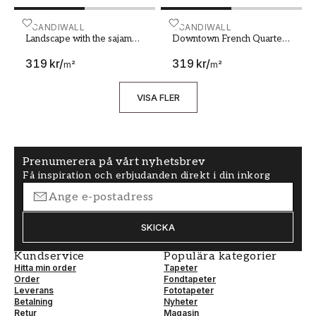
Georgetown Penang
Malaysia UNESCO world
Landscape with the sajama volcano in the background 
SCANDIWALL
Downtown French Quarters
SCANDIWALL
heritage site Night view
Landscape with the sajama
Downtown French Quarters
volcano in the background
New Orleans Louisiana at
319 kr
/
319 kr
/
plateau National Park
Night
m²
m²
bolivia
VISA FLER
Prenumerera på vårt nyhetsbrev
Få inspiration och erbjudanden direkt i din inkorg
SKICKA
Kundservice
Populära kategorier
Hitta min order
Tapeter
Order
Fondtapeter
Leverans
Fototapeter
Betalning
Nyheter
Retur
Magasin