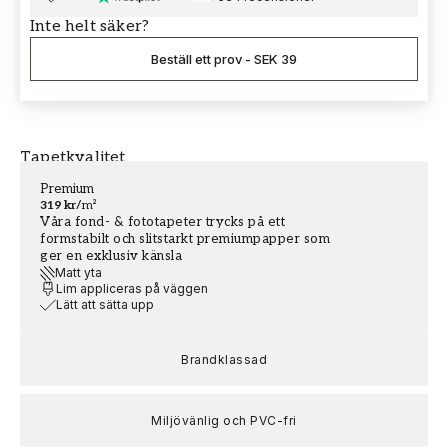
Inte helt säker?
Beställ ett prov
-
SEK 39
Tapetkvalitet
Premium
319 kr
/
m²
Våra fond- & fototapeter trycks på ett
formstabilt och slitstarkt premiumpapper som
ger en exklusiv känsla
Matt yta
Lim appliceras på väggen
Lätt att sätta upp
Brandklassad
Miljövänlig och PVC-fri