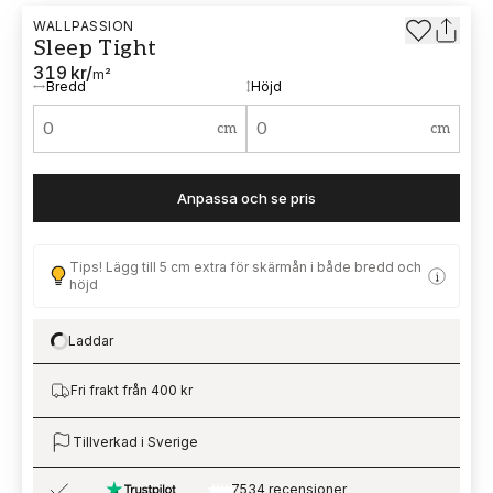
WALLPASSION
Sleep Tight
319 kr
/
m²
Bredd
Höjd
cm
cm
Anpassa och se pris
Tips! Lägg till 5 cm extra för skärmån i både bredd och
höjd
Laddar
Loading…
Fri frakt från 400 kr
Tillverkad i Sverige
7534 recensioner