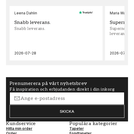
Leena Dahlin
Maria Wadenh
Snabb leverans.
Supernöjd!
Snabb leverans.
Supernöjd!!!
leveran, supe
2026-07-28
2026-07-22
Prenumerera på vårt nyhetsbrev
Få inspiration och erbjudanden direkt i din inkorg
SKICKA
Kundservice
Populära kategorier
Hitta min order
Tapeter
Order
Fondtapeter