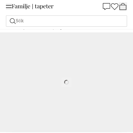
Summer Sale 25%
Sök
Fondtapeter
Barn
Sleep Tight
Loading…