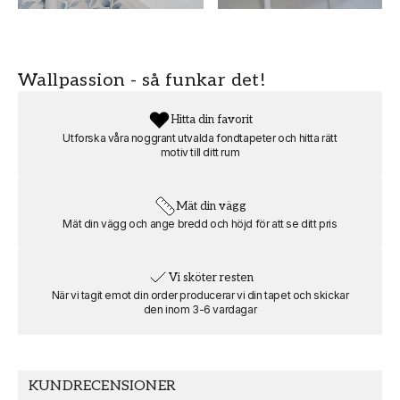
HÖJD (m)
FÄRG
6
Blå
Wallpassion - så funkar det!
BREDD (m)
RUM
8
Barnrum
Hitta din favorit
Utforska våra noggrant utvalda fondtapeter och hitta rätt
motiv till ditt rum
MOTIV
FORMAT
Natur & landskap
Liggande
Mät din vägg
Mät din vägg och ange bredd och höjd för att se ditt pris
Vi sköter resten
När vi tagit emot din order producerar vi din tapet och skickar
den inom 3-6 vardagar
KUNDRECENSIONER