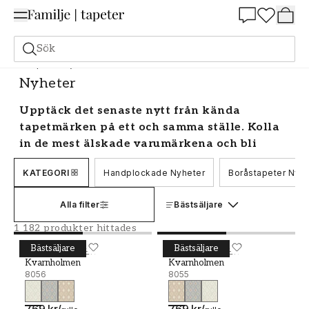
Summer Sale 25%
Sök
Tapeter
Nyheter
Nyheter
Upptäck det senaste nytt från kända
tapetmärken på ett och samma ställe. Kolla
in de mest älskade varumärkena och bli
inspirerad av deras nya kollektioner hos oss!
KATEGORI
Handplockade Nyheter
Boråstapeter Nyhe
Tapetnyheter
Alla filter
Bästsäljare
Nya stilar och mode skapas gång på gång och
1 182 produkter hittades
trender kommer och går. Här kan du snappa upp
nyheter från kända varumärken och känna dig
Bästsäljare
Bästsäljare
Kvarnholmen - 8056
BORÅSTAPETER
Kvarnholmen - 8055
BORÅSTAPETER
Kvarnholmen
Kvarnholmen
garanterat trendsäker när du väljer tapet.
8056
8055
Nya tapeter