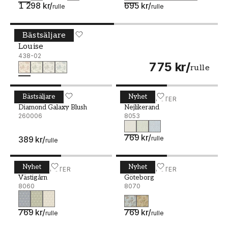
1 298 kr
/
695 kr
/
rulle
rulle
Bästsäljare
Louise - 438-02
DURO
Louise
438-02
775 kr
/
rulle
Bästsäljare
Nyhet
Diamond Galaxy Blush - 260006
ARTHOUSE
Nejlikerand - 8053
BORÅSTAPETER
Diamond Galaxy Blush
Nejlikerand
260006
8053
769 kr
/
389 kr
/
rulle
rulle
Nyhet
Nyhet
Västigårn - 8060
BORÅSTAPETER
Göteborg - 8070
BORÅSTAPETER
Västigårn
Göteborg
8060
8070
769 kr
/
769 kr
/
rulle
rulle