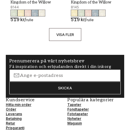
Kingdom of the Willow
Kingdom of the Willow
8144
8145
519 kr
/
519 kr
/
rulle
rulle
VISA FLER
Prenumerera på vårt nyhetsbrev
Få inspiration och erbjudanden direkt i din inkorg
SKICKA
Kundservice
Populära kategorier
Hitta min order
Tapeter
Order
Fondtapeter
Leverans
Fototapeter
Betalning
Nyheter
Retur
Magasin
Prisgaranti