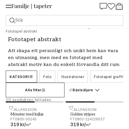
Summer Sale 25%
Sök
Fototapeter
Motiv
Fototapet Konst och Design
Fototapet abstrakt
Fototapet abstrakt
Att skapa ett personligt och unikt hem kan vara
en utmaning, men med en fototapet med
abstrakt motiv kan du enkelt förvandla ditt rum
till något alldeles speciellt. En abstrakt fototapet
KATEGORI
Foto
Illustrationer
Fototapet graffiti
ger dig möjlighet att experimentera med former,
färger och mönster på ett sätt som kan vara
Alla filter
Bästsäljare
svårt att uppnå med traditionella tapeter eller
väggfärg. Låt oss utforska de många
10 produkter hittades
möjligheterna med abstrakta fototapeter och
Mönster med kullar
WALLPASSION
Golden stripes
WALLPASSION
hur de kan lyfta ditt hem till nya höjder.
Mönster med kullar
Golden stripes
FT0805-00245
FT0802-224226027
Skapa djup och dimension med en
319 kr
/
319 kr
/
m²
m²