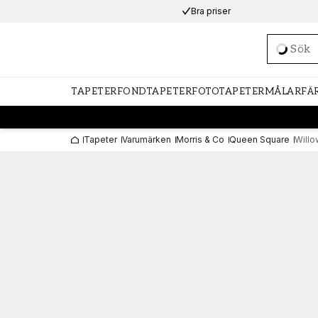
Bra priser
Loadi
TAPETER
FONDTAPETER
FOTOTAPETER
MÅLARFÄ
Tapeter
Varumärken
Morris & Co
Queen Square
Willo