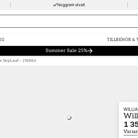
Noggrant utvalt
ng…
RG
TILLBEHÖR &
Summer Sale 25%
w Sky/Leaf - 216964
WILLI
Wil
Loading…
1 35
Varia