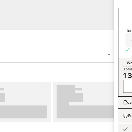
Hur
L
1 352
Total
rris är en tapet med måtten 0,52 x 10,05 m.
1 
ulära tapetkollektionen Queen Square som du
Tapeter från William Morris är enkla att sätta
ering rekommenderar vi dig att ta del av våra
ktigt att tänka på innan du börjar tapetsera
La
Lo
ehöver genomföra innan du påbörjar din
ch glädje med dina nya tapeter från William
Fr