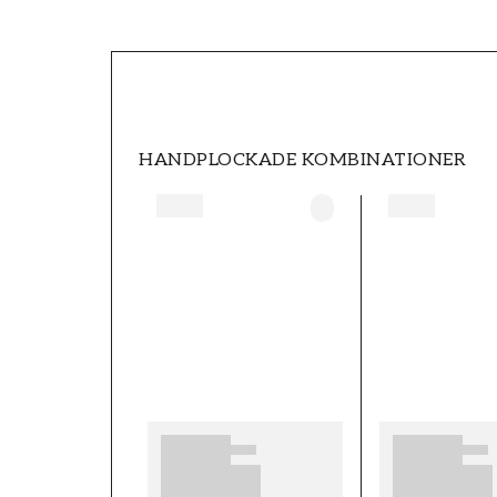
Produktdetaljer
SKU
FT0507-216964
STIL
Engelska tapeter
HANDPLOCKADE KOMBINATIONER
HÖJD (m)
10,05
KOLLEKTION
Queen Square
MÖNSTER HÖJD (cm)
45,5
SEKUNDÄR FÄRG
Turkos