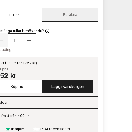
Beräkna
Rullar
 många rullar behöver du?
oading
 kr
(
1 rulle för 1 352 kr
)
t pris
352 kr
Köp nu
Lägg i varukorgen
ddar
ading…
i frakt från 400 kr
7534 recensioner