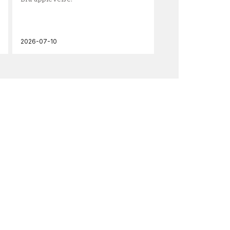
och
2026-07-10
202