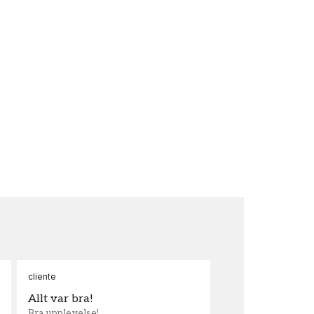
cliente
Ann
Allt var bra!
Sn
Bra upplevelse!
Sna