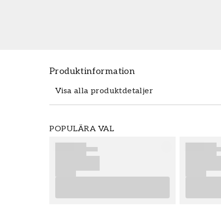
Produktinformation
Visa alla produktdetaljer
Tapeten Willow - 216964 från William Mo
POPULÄRA VAL
Tapeten Willow - 216964 tillhör den pop
kan beställa enkelt och prisvärt hos oss. 
upp. För bästa slutresultat av din tapets
råd som ger dig bra tips på vad som är vi
och vilka eventuella förberedelser du b
tapetsering. Vi önskar dig mycket nöje o
Morris.