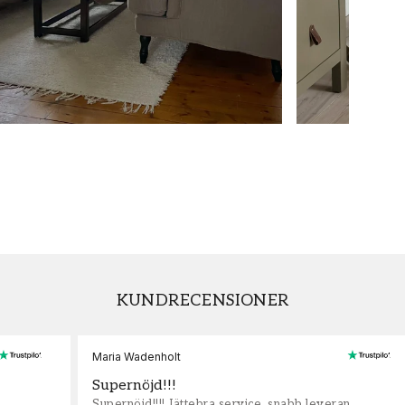
KUNDRECENSIONER
Maria Wadenholt
Supernöjd!!!
Supernöjd!!!! Jättebra service, snabb leveran,