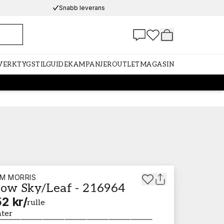
Snabb leverans
 VERKTYG
STILGUIDE
KAMPANJER
OUTLET
MAGASIN
AM MORRIS
low Sky/Leaf - 216964
2 kr
/
rulle
nter