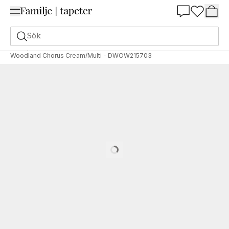
Summer Sale 25%
Sök
Tapeter
Varumärken
Sanderson
Arboretum
Woodland Chorus Cream/Multi - DWOW215703
Loading…