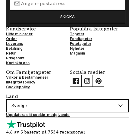
SKICKA
Kundservice
Populära kategorier
Hitta min order
Tapeter
Order
Fondtapeter
Leverans
Fototapeter
Betalning
Nyheter
Retur
Magasin
Prisgaranti
Kontakta oss
Om Familjetapeter
Sociala medier
Villkor & bestämmelser
Integritetspolicy
Cookiepolicy
Land
Sverige
Uppdatera ditt cookie-medgivande
4.6 av 5 baserat på 7534 recensioner