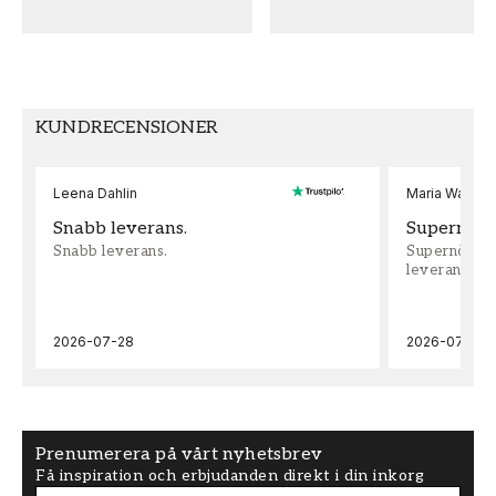
UNDER THE LINE FÄRG
KOLLEKTION
Cream
Arboretum
FÄRG
MÖNSTER HÖJD (cm)
KUNDRECENSIONER
Beige
68,6
Leena Dahlin
Maria Wadenh
TAPETTYP
SEKUNDÄR FÄRG
Non-Woven
Multi
Snabb leverans.
Supernöjd!
Snabb leverans.
Supernöjd!!!
leveran, supe
MÖNSTERPASSNING
Förskjuten
2026-07-28
2026-07-22
Prenumerera på vårt nyhetsbrev
Få inspiration och erbjudanden direkt i din inkorg