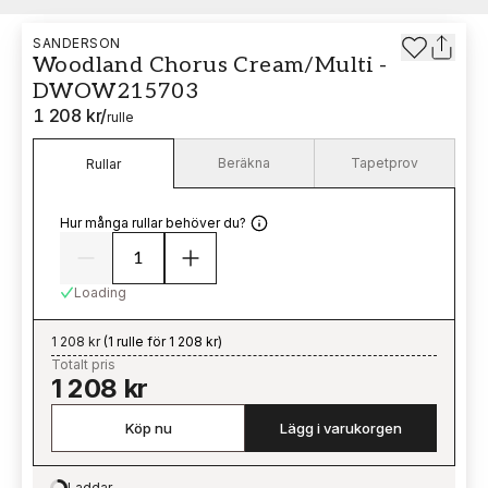
SANDERSON
Woodland Chorus Cream/Multi -
DWOW215703
1 208 kr
/
rulle
Beräkna
Tapetprov
Rullar
Hur många rullar behöver du?
Loading
1 208 kr
(
1 rulle för 1 208 kr
)
Totalt pris
1 208 kr
Köp nu
Lägg i varukorgen
Laddar