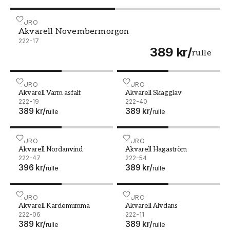
Akvarell Novembermorgon - 222-17
DURO
Akvarell Novembermorgon
222-17
389 kr
/
rulle
Akvarell Varm asfalt - 222-19
DURO
Akvarell Skägglav - 222-40
DURO
Akvarell Varm asfalt
Akvarell Skägglav
222-19
222-40
389 kr
/
389 kr
/
rulle
rulle
Akvarell Nordanvind - 222-47
DURO
Akvarell Hagaström - 222-
DURO
Akvarell Nordanvind
Akvarell Hagaström
222-47
222-54
396 kr
/
389 kr
/
rulle
rulle
Akvarell Kardemumma - 222-06
DURO
Akvarell Älvdans - 222-11
DURO
Akvarell Kardemumma
Akvarell Älvdans
222-06
222-11
389 kr
/
389 kr
/
rulle
rulle