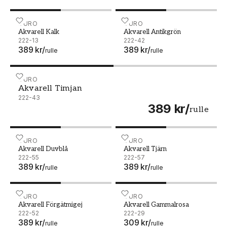
Akvarell Kalk - 222-13
DURO
Akvarell Antikgrön - 222-4
DURO
Akvarell Kalk
Akvarell Antikgrön
222-13
222-42
389 kr
/
389 kr
/
rulle
rulle
Akvarell Timjan - 222-43
DURO
Akvarell Timjan
222-43
389 kr
/
rulle
Akvarell Duvblå - 222-55
DURO
Akvarell Tjärn - 222-57
DURO
Akvarell Duvblå
Akvarell Tjärn
222-55
222-57
389 kr
/
389 kr
/
rulle
rulle
Akvarell Förgätmigej - 222-52
DURO
Akvarell Gammalrosa - 22
DURO
Akvarell Förgätmigej
Akvarell Gammalrosa
222-52
222-29
389 kr
/
309 kr
/
rulle
rulle