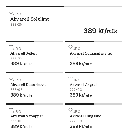
Akvarell Solglimt - 222-25
DURO
Akvarell Solglimt
222-25
389 kr
/
rulle
Akvarell Selleri - 222-38
DURO
Akvarell Sommarhimmel -
DURO
Akvarell Selleri
Akvarell Sommarhimmel
222-38
222-53
389 kr
/
389 kr
/
rulle
rulle
Akvarell Klassiskt vit - 222-02
DURO
Akvarell Ängsull - 222-03
DURO
Akvarell Klassiskt vit
Akvarell Ängsull
222-02
222-03
389 kr
/
389 kr
/
rulle
rulle
Akvarell Vitpeppar - 222-08
DURO
Akvarell Långsand - 222-0
DURO
Akvarell Vitpeppar
Akvarell Långsand
222-08
222-09
389 kr
/
389 kr
/
rulle
rulle