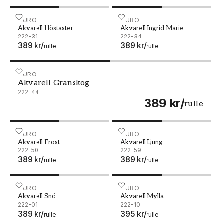
Akvarell Höstaster - 222-31
DURO
Akvarell Ingrid Marie - 22
DURO
Akvarell Höstaster
Akvarell Ingrid Marie
222-31
222-34
389 kr
/
389 kr
/
rulle
rulle
Akvarell Granskog - 222-44
DURO
Akvarell Granskog
222-44
389 kr
/
rulle
Akvarell Frost - 222-50
DURO
Akvarell Ljung - 222-59
DURO
Akvarell Frost
Akvarell Ljung
222-50
222-59
389 kr
/
389 kr
/
rulle
rulle
Akvarell Snö - 222-01
DURO
Akvarell Mylla - 222-10
DURO
Akvarell Snö
Akvarell Mylla
222-01
222-10
389 kr
/
395 kr
/
rulle
rulle