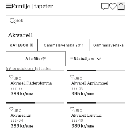
Summer Sale 25%
Sök
Tapeter
Varumärken
Duro
Akvarell
Akvarell
KATEGORI
Gammalsvenska 2011
Gammalsvenska Qu
Alla filter
Bästsäljare
59 produkter hittades
Akvarell Fläderblomma - 222-22
DURO
Akvarell Aprilhimmel - 22
DURO
Akvarell Fläderblomma
Akvarell Aprilhimmel
222-22
222-28
389 kr
/
395 kr
/
rulle
rulle
Akvarell Lin - 222-04
DURO
Akvarell Lammull - 222-16
DURO
Akvarell Lin
Akvarell Lammull
222-04
222-16
389 kr
/
389 kr
/
rulle
rulle