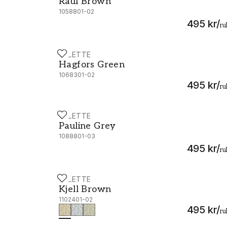
Raul Brown
1058801-02
495 kr
/
ru
PALETTE
Hagfors Green - 1068301-02
Hagfors Green
1068301-02
495 kr
/
ru
PALETTE
Pauline Grey - 1088801-03
Pauline Grey
1088801-03
495 kr
/
ru
PALETTE
Kjell Brown - 1102401-02
Kjell Brown
1102401-02
495 kr
/
ru