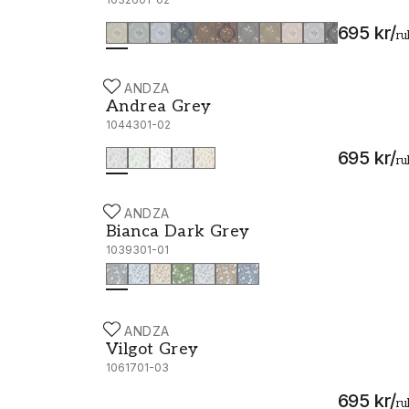
695 kr
/
ru
SCANDZA
Andrea Grey - 1044301-02
Andrea Grey
1044301-02
695 kr
/
ru
SCANDZA
Bianca Dark Grey - 1039301-01
Bianca Dark Grey
1039301-01
SCANDZA
Vilgot Grey - 1061701-03
Vilgot Grey
1061701-03
695 kr
/
ru