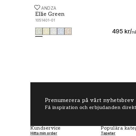
SCANDZA
Ellie Green - 1051401-01
Ellie Green
1051401-01
495 kr
/
ru
Prenumerera på vårt nyhetsbrev
Få inspiration och erbjudanden direkt
Kundservice
Populära kate
Hitta min order
Tapeter