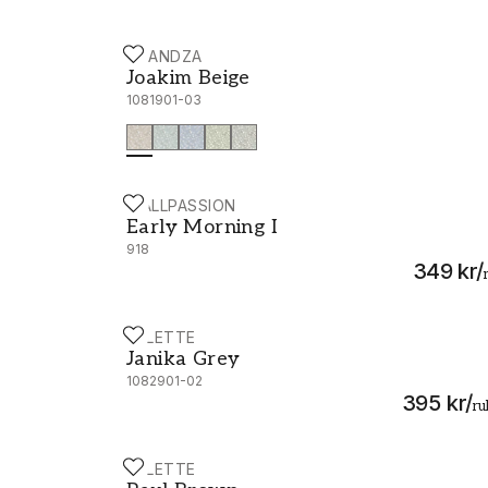
SCANDZA
Joakim Beige - 1081901-03
Joakim Beige
1081901-03
WALLPASSION
Early Morning I
Early Morning I
918
349 kr
/
PALETTE
Janika Grey - 1082901-02
Janika Grey
1082901-02
395 kr
/
ru
PALETTE
Raul Brown - 1058801-02