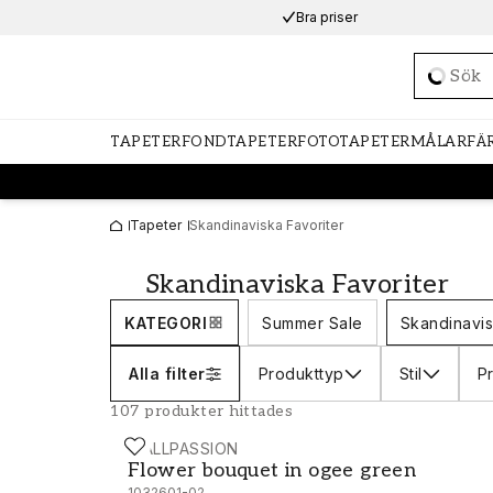
Bra priser
Loadi
TAPETER
FONDTAPETER
FOTOTAPETER
MÅLARFÄ
Tapeter
Skandinaviska Favoriter
Skandinaviska Favoriter
KATEGORI
Summer Sale
Skandinavis
Alla filter
Produkttyp
Stil
Pr
107 produkter hittades
WALLPASSION
Flower bouquet in ogee green - 1032601-02
Flower bouquet in ogee green
1032601-02