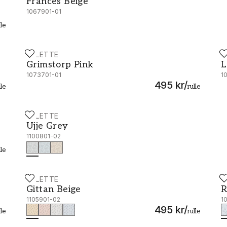
Frances Beige
1067901-01
lle
PALETTE
P
Grimstorp Pink - 1073701-01
L
Grimstorp Pink
L
1073701-01
1
495 kr
/
lle
rulle
PALETTE
Ujje Grey - 1100801-02
Ujje Grey
1100801-02
lle
PALETTE
W
Gittan Beige - 1105901-02
R
Gittan Beige
R
1105901-02
1
495 kr
/
lle
rulle