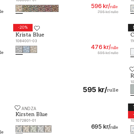
596 kr
/
rulle
lle
795 kr
/
rulle
-
20
%
SCANDZA
P
Krista Blue - 1084001-03
C
Krista Blue
C
1084001-03
1
476 kr
/
rulle
lle
595 kr
/
rulle
W
R
R
1
595 kr
/
rulle
SCANDZA
S
Kirsten Blue - 1072801-01
N
Kirsten Blue
N
1072801-01
1
695 kr
/
rulle
lle