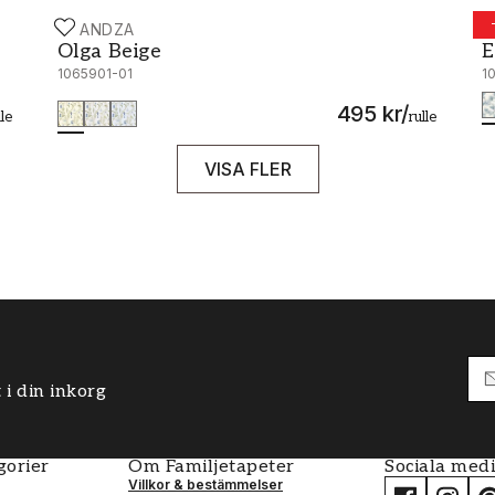
SCANDZA
S
Olga Beige - 1065901-01
E
Olga Beige
E
1065901-01
1
495 kr
/
lle
rulle
VISA FLER
 i din inkorg
gorier
Om Familjetapeter
Sociala med
Villkor & bestämmelser