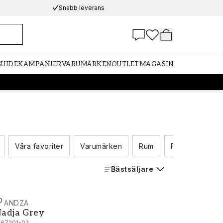
Snabb leverans
GUIDE
KAMPANJER
VARUMÄRKEN
OUTLET
MAGASIN
Våra favoriter
Varumärken
Rum
Färgskala
Bästsäljare
CANDZA
adja Grey - 1067201-02
adja Grey
067201-02