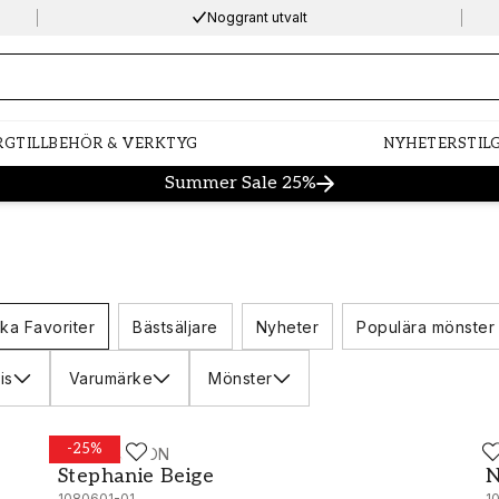
Noggrant utvalt
ng…
RG
TILLBEHÖR & VERKTYG
NYHETER
STIL
Summer Sale 25%
ka Favoriter
Bästsäljare
Nyheter
Populära mönster
is
Varumärke
Mönster
-
25
%
WALLPASSION
S
Stephanie Beige - 1080601-01
N
Stephanie Beige
N
1080601-01
1