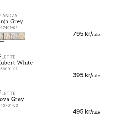
CANDZA
nja Grey - 1067401-02
nja Grey
067401-02
795 kr
/
rulle
ALETTE
ubert White - 1066001-01
ubert White
066001-01
395 kr
/
rulle
ALETTE
ova Grey - 1043701-03
ova Grey
043701-03
495 kr
/
rulle