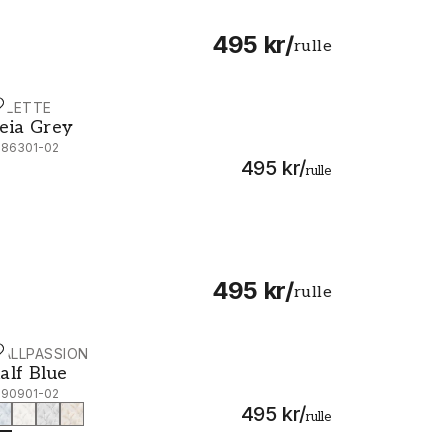
495 kr
/
rulle
ALETTE
eia Grey - 1086301-02
eia Grey
086301-02
495 kr
/
rulle
495 kr
/
rulle
ALLPASSION
alf Blue - 1090901-02
alf Blue
090901-02
495 kr
/
rulle