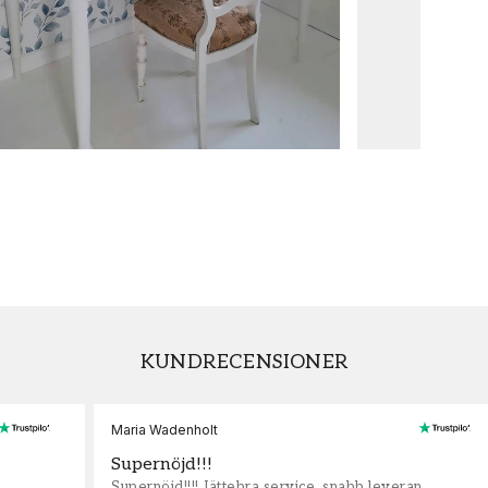
KUNDRECENSIONER
Maria Wadenholt
Supernöjd!!!
Supernöjd!!!! Jättebra service, snabb leveran,