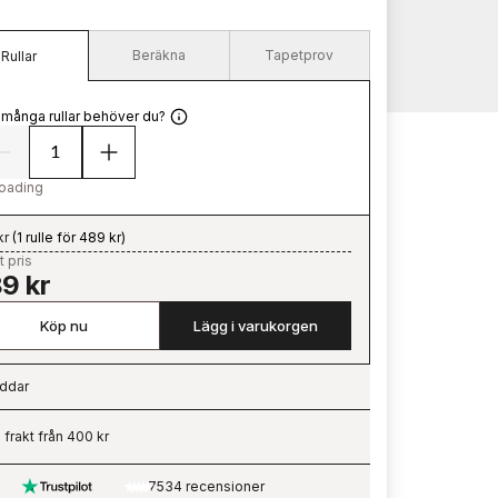
Beräkna
Tapetprov
Rullar
 många rullar behöver du?
oading
kr
(
1 rulle för 489 kr
)
t pris
9 kr
Köp nu
Lägg i varukorgen
ddar
ading…
i frakt från 400 kr
7534 recensioner