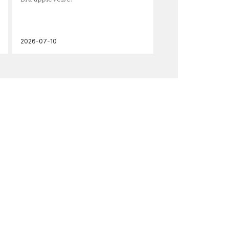
och
2026-07-10
202