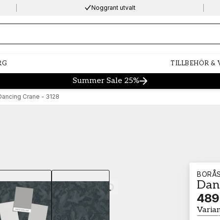
Noggrant utvalt
ng…
RG
TILLBEHÖR &
Summer Sale 25%
Dancing Crane - 3128
BORÅ
Dan
Loading…
489
Varia