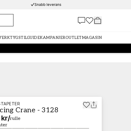
Snabb leverans
 VERKTYG
STILGUIDE
KAMPANJER
OUTLET
MAGASIN
STAPETER
cing Crane - 3128
 kr
/
rulle
nter