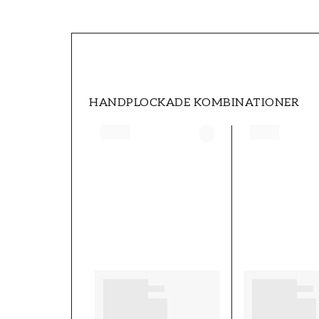
Produktdetaljer
SKU
FT0525-3128
VARUMÄRKE
Boråstapeter
HANDPLOCKADE KOMBINATIONER
BREDD (m)
0,53
MÖNSTER
Fåglar
KOLLEKTION
Eastern Simplicity
MÖNSTER HÖJD (cm)
53