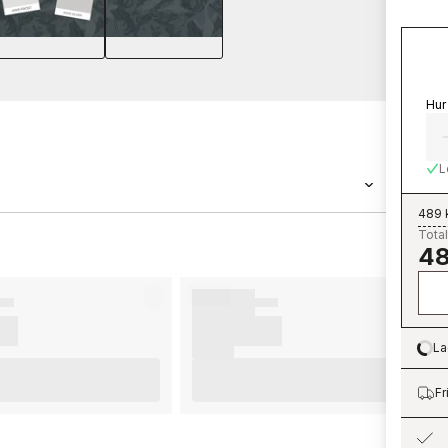
Hur
L
489 
Total
tapeter är en tapet med måtten 0,53 x 10,05
48
den populära tapetkollektionen Eastern
 prisvärt hos oss. Tapeter från Boråstapeter
ultat av din tapetsering rekommenderar vi dig
s på vad som är viktigt att tänka på innan du
La
Lo
örberedelser du behöver genomföra innan du
mycket nöje och glädje med dina nya tapeter
Fr