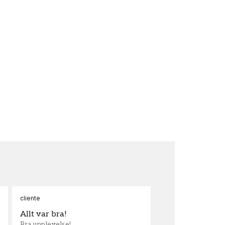
cliente
Ann
Allt var bra!
Sn
Bra upplevelse!
Sna