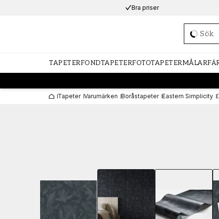
Bra priser
Loadi
TAPETER
FONDTAPETER
FOTOTAPETER
MÅLARFÄ
Tapeter
Varumärken
Boråstapeter
Eastern Simplicity