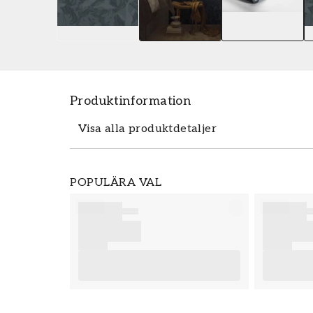
Produktinformation
Visa alla produktdetaljer
Tapeten Dancing Crane - 3128 från Borås
POPULÄRA VAL
m. Tapeten Dancing Crane - 3128 tillhör 
Simplicity som du kan beställa enkelt och
är enkla att sätta upp. För bästa slutres
att ta del av våra råd som ger dig bra tip
börjar tapetsera och vilka eventuella f
påbörjar din tapetsering. Vi önskar dig 
från Boråstapeter.