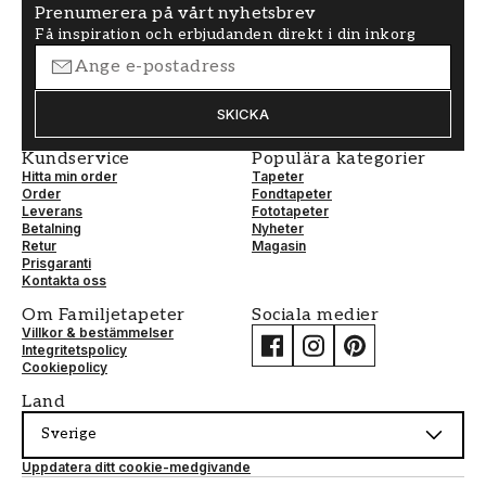
Prenumerera på vårt nyhetsbrev
Få inspiration och erbjudanden direkt i din inkorg
SKICKA
Kundservice
Populära kategorier
Hitta min order
Tapeter
Order
Fondtapeter
Leverans
Fototapeter
Betalning
Nyheter
Retur
Magasin
Prisgaranti
Kontakta oss
Om Familjetapeter
Sociala medier
Villkor & bestämmelser
Integritetspolicy
Cookiepolicy
Land
Sverige
Uppdatera ditt cookie-medgivande