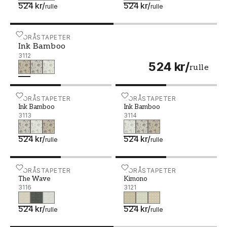
524 kr
/
524 kr
/
rulle
rulle
Ink Bamboo - 3112
BORÅSTAPETER
Ink Bamboo
3112
524 kr
/
rulle
Ink Bamboo - 3113
BORÅSTAPETER
Ink Bamboo - 3114
BORÅSTAPETER
Ink Bamboo
Ink Bamboo
3113
3114
524 kr
/
524 kr
/
rulle
rulle
The Wave - 3116
BORÅSTAPETER
Kimono - 3121
BORÅSTAPETER
The Wave
Kimono
3116
3121
524 kr
/
524 kr
/
rulle
rulle