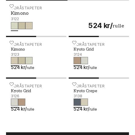
Kimono - 3122
BORÅSTAPETER
Kimono
3122
524 kr
/
rulle
Kimono - 3123
BORÅSTAPETER
Kyoto Grid - 3124
BORÅSTAPETER
Kimono
Kyoto Grid
3123
3124
524 kr
/
524 kr
/
rulle
rulle
Kyoto Grid - 3126
BORÅSTAPETER
Kyoto Crepe - 3138
BORÅSTAPETER
Kyoto Grid
Kyoto Crepe
3126
3138
524 kr
/
524 kr
/
rulle
rulle