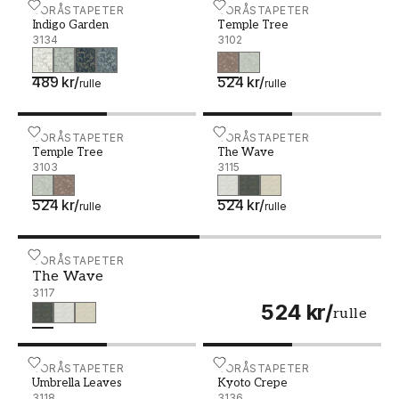
Indigo Garden - 3134
BORÅSTAPETER
Temple Tree - 3102
BORÅSTAPETER
Indigo Garden
Temple Tree
3134
3102
489 kr
/
524 kr
/
rulle
rulle
Temple Tree - 3103
BORÅSTAPETER
The Wave - 3115
BORÅSTAPETER
Temple Tree
The Wave
3103
3115
524 kr
/
524 kr
/
rulle
rulle
The Wave - 3117
BORÅSTAPETER
The Wave
3117
524 kr
/
rulle
Umbrella Leaves - 3118
BORÅSTAPETER
Kyoto Crepe - 3136
BORÅSTAPETER
Umbrella Leaves
Kyoto Crepe
3118
3136