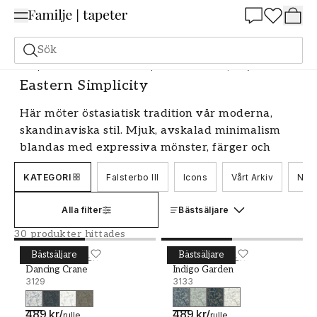
Summer Sale 25%
Sök
Tapeter
Varumärken
Boråstapeter
Eastern Simplicity
Eastern Simplicity
Här möter östasiatisk tradition vår moderna,
skandinaviska stil. Mjuk, avskalad minimalism
blandas med expressiva mönster, färger och
ytor. Resultatet? 41 fantastiska tapeter för
KATEGORI
Falsterbo III
Icons
Vårt Arkiv
Nord
tidlöst vackra rum.
Dansande tranor, drömska landskap, organiska
Alla filter
Bästsäljare
mönster och taktila tryck. Sinnligt, vilsamt och
30 produkter hittades
äkta.
Bästsäljare
Bästsäljare
Dancing Crane - 3129
BORÅSTAPETER
Indigo Garden - 3133
BORÅSTAPETER
Dancing Crane
Indigo Garden
Eastern Simplicity är en hyllning till asiatisk
3129
3133
hantverkstradition, med en tydlig historisk
koppling, tolkad på ett nutida, skandinaviskt vis.
489 kr
/
489 kr
/
rulle
rulle