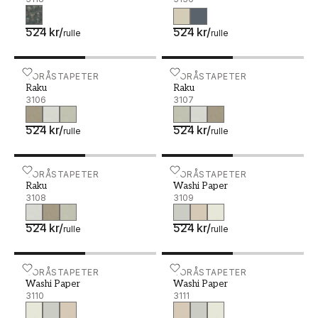
524 kr
/
524 kr
/
rulle
rulle
Raku - 3106
BORÅSTAPETER
Raku - 3107
BORÅSTAPETER
Raku
Raku
3106
3107
524 kr
/
524 kr
/
rulle
rulle
Raku - 3108
BORÅSTAPETER
Washi Paper - 3109
BORÅSTAPETER
Raku
Washi Paper
3108
3109
524 kr
/
524 kr
/
rulle
rulle
Washi Paper - 3110
BORÅSTAPETER
Washi Paper - 3111
BORÅSTAPETER
Washi Paper
Washi Paper
3110
3111