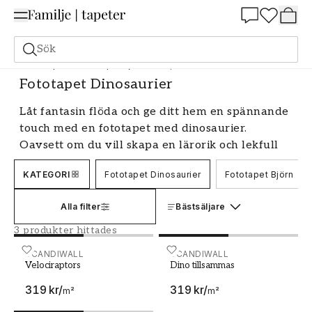
Summer Sale 25%
Sök
Fototapeter
Fototapet Djur
Fototapet Dinosaurier
Fototapet Dinosaurier
Låt fantasin flöda och ge ditt hem en spännande
touch med en fototapet med dinosaurier.
Oavsett om du vill skapa en lärorik och lekfull
miljö i barnrummet eller ge vardagsrummet en
KATEGORI
Fototapet Dinosaurier
Fototapet Björn
unik och tydlig blickfång, har vi ett brett utbud
av designtapeter med dessa fascinerande
Alla filter
Bästsäljare
förhistoriska varelser. Upptäck hur en fondtapet
med dinosaurier kan förvandla ditt rum och ge
3 produkter hittades
det en helt ny dimension.
Velociraptors
SCANDIWALL
Dino tillsammas
SCANDIWALL
Velociraptors
Dino tillsammas
En resa tillbaka i tiden med en
fototapet dinosaurier
319 kr
/
319 kr
/
m²
m²