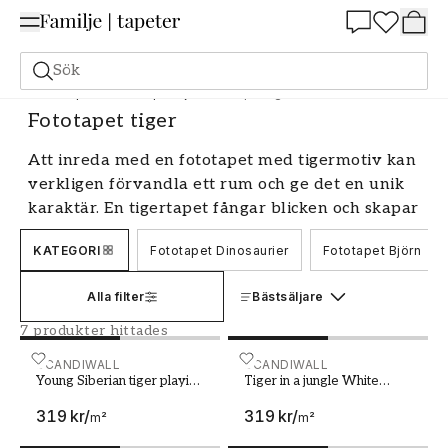
Summer Sale 25%
Sök
Fototapeter
Fototapet Djur
Fototapet tiger
Fototapet tiger
Att inreda med en fototapet med tigermotiv kan
verkligen förvandla ett rum och ge det en unik
karaktär. En tigertapet fångar blicken och skapar
ett starkt intryck med sitt mäktiga mönster.
KATEGORI
Fototapet Dinosaurier
Fototapet Björn
Oavsett om du vill ha en realistisk tigerdesign
eller ett mer stiliserat motiv, så finns det många
Alla filter
Bästsäljare
olika alternativ att välja mellan. Låt oss utforska
hur du kan använda en fototapet med
7 produkter hittades
tigermönster för att skapa ett rum med wow-
Young Siberian tiger playing with snow
SCANDIWALL
Tiger in a jungle White Ben
SCANDIWALL
faktor.
Young Siberian tiger playing
Tiger in a jungle White
with snow
Bengal tiger on tree trunk
Skapa ett djärvt uttryck med en
319 kr
/
319 kr
/
with forest on background
m²
m²
tigertapet