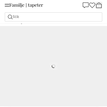
Summer Sale 25%
Sök
Målarfärg
Beställ utifrån NCS
Beställ utifrån NCS
0502-R50B
Loading…