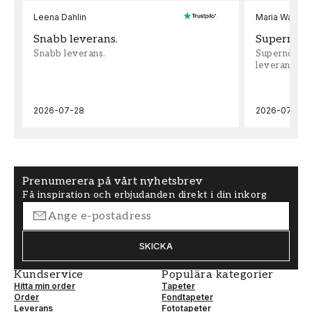
Leena Dahlin
Maria Wadenh
Snabb leverans.
Supernöjd!
Snabb leverans.
Supernöjd!!!
leveran, supe
2026-07-28
2026-07-22
Prenumerera på vårt nyhetsbrev
Få inspiration och erbjudanden direkt i din inkorg
SKICKA
Kundservice
Populära kategorier
Hitta min order
Tapeter
Order
Fondtapeter
Leverans
Fototapeter