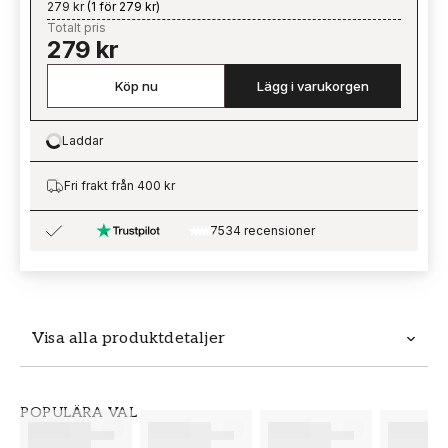
279 kr
(
1 för 279 kr
)
Totalt pris
279 kr
Köp nu
Lägg i varukorgen
Laddar
Loading…
Fri frakt från 400 kr
7534 recensioner
Visa alla produktdetaljer
Produktdetaljer
POPULÄRA VAL
SKU
VARUMÄRKE