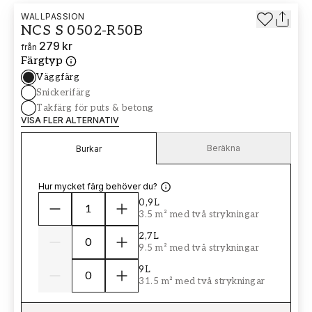
WALLPASSION
NCS S 0502-R50B
279 kr
från
Färgtyp
Väggfärg
Snickerifärg
Takfärg för puts & betong
VISA FLER ALTERNATIV
Beräkna
Burkar
Hur mycket färg behöver du?
0,9L
3.5 m² med två strykningar
2,7L
9.5 m² med två strykningar
9L
31.5 m² med två strykningar