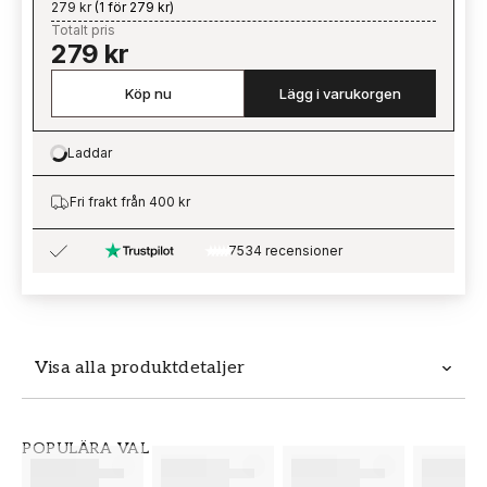
279 kr
(
1 för 279 kr
)
Totalt pris
279 kr
Köp nu
Lägg i varukorgen
Laddar
Loading…
Fri frakt från 400 kr
7534 recensioner
Visa alla produktdetaljer
Produktdetaljer
POPULÄRA VAL
SKU
VARUMÄRKE