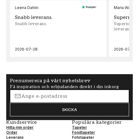
Leena Dahlin
Maria Wadenh
Snabb leverans.
Supernöjd!
Snabb leverans.
Supernöjd!!!
leveran, supe
2026-07-28
2026-07-22
Prenumerera på vårt nyhetsbrev
Få inspiration och erbjudanden direkt i din inkorg
SKICKA
Kundservice
Populära kategorier
Hitta min order
Tapeter
Order
Fondtapeter
Leverans
Fototapeter