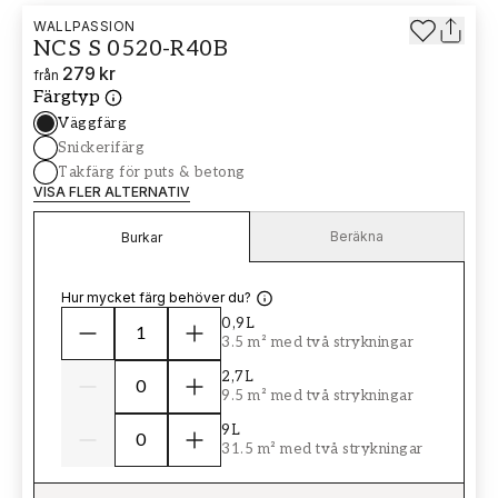
WALLPASSION
NCS S 0520-R40B
279 kr
från
Färgtyp
Väggfärg
Snickerifärg
Takfärg för puts & betong
VISA FLER ALTERNATIV
Beräkna
Burkar
Hur mycket färg behöver du?
0,9L
3.5 m² med två strykningar
2,7L
9.5 m² med två strykningar
9L
31.5 m² med två strykningar