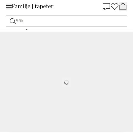
Summer Sale 25%
Sök
Målarfärg
Beställ utifrån NCS
Beställ utifrån NCS
0520-R40B
Loading…