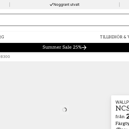
Noggrant utvalt
ng…
RG
TILLBEHÖR &
Summer Sale 25%
-B30G
WALLP
NCS
Loading…
från
Färgt