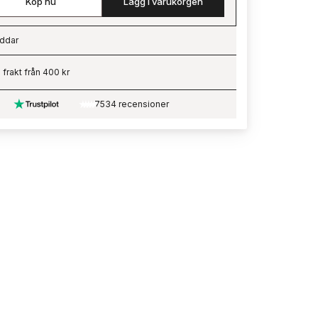
Köp nu
Lägg i varukorgen
ddar
ading…
i frakt från 400 kr
7534 recensioner