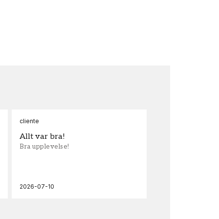
cliente
Ann
Allt var bra!
Sn
Bra upplevelse!
Sna
och
2026-07-10
202