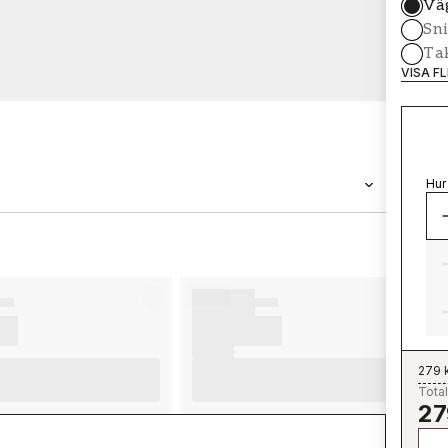
Vä
Sni
Tak
VISA F
Hur
VARUMÄRKE
Wallpassion
279 
Total
27