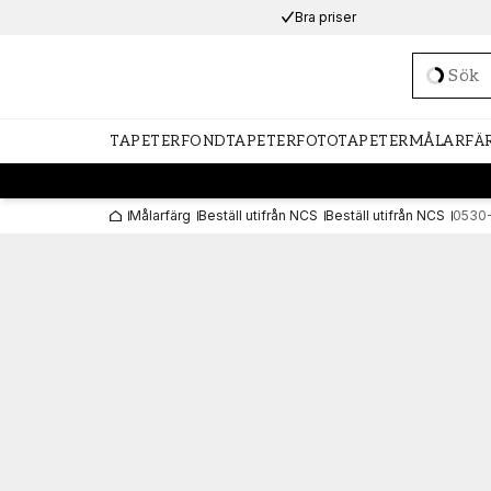
Bra priser
Loadi
TAPETER
FONDTAPETER
FOTOTAPETER
MÅLARFÄ
Målarfärg
Beställ utifrån NCS
Beställ utifrån NCS
0530