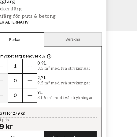
ggfärg
ckerifärg
färg för puts & betong
LER ALTERNATIV
Beräkna
Burkar
 mycket färg behöver du?
0,9L
3.5 m² med två strykningar
2,7L
9.5 m² med två strykningar
9L
31.5 m² med två strykningar
kr
(
1 för 279 kr
)
t pris
9 kr