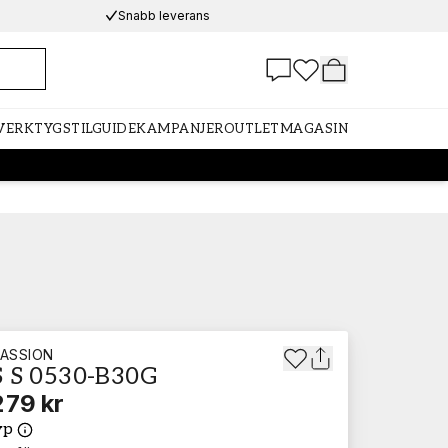
Snabb leverans
 VERKTYG
STILGUIDE
KAMPANJER
OUTLET
MAGASIN
ASSION
 S 0530-B30G
279 kr
yp