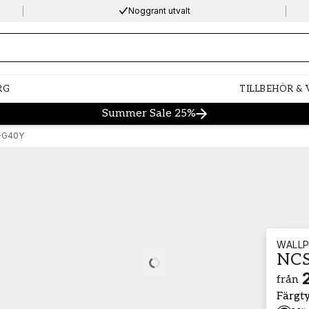
Noggrant utvalt
ng…
RG
TILLBEHÖR &
Summer Sale 25%
-G40Y
WALLP
NCS
Loading…
från
Färgt