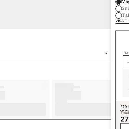
Vä
Sni
Tak
VISA F
Hur
VARUMÄRKE
Wallpassion
279 
Total
27