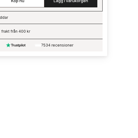
Köp nu
Lägg i varukorgen
ddar
ading…
i frakt från 400 kr
7534 recensioner