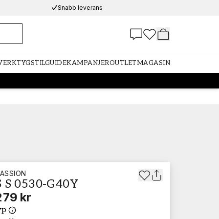
Snabb leverans
 VERKTYG
STILGUIDE
KAMPANJER
OUTLET
MAGASIN
ASSION
 S 0530-G40Y
279 kr
yp