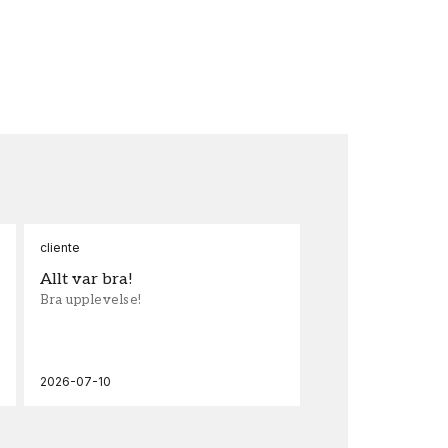
cliente
Ann
Allt var bra!
Sn
Bra upplevelse!
Sna
och
2026-07-10
202