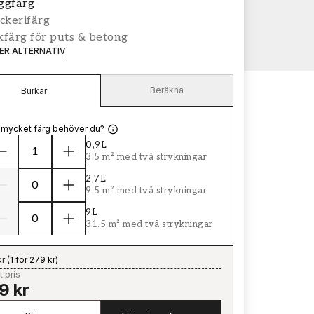
ggfärg
ckerifärg
färg för puts & betong
LER ALTERNATIV
Beräkna
Burkar
 mycket färg behöver du?
0,9L
3.5 m² med två strykningar
2,7L
9.5 m² med två strykningar
9L
31.5 m² med två strykningar
kr
(
1 för 279 kr
)
t pris
9 kr