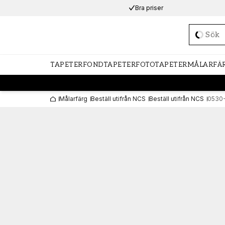
Bra priser
Loadi
TAPETER
FONDTAPETER
FOTOTAPETER
MÅLARFÄ
Målarfärg
Beställ utifrån NCS
Beställ utifrån NCS
0530