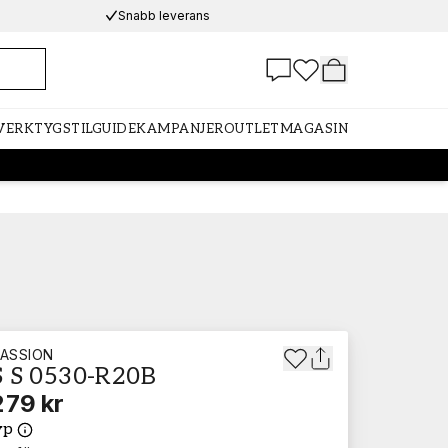
Snabb leverans
 VERKTYG
STILGUIDE
KAMPANJER
OUTLET
MAGASIN
ASSION
 S 0530-R20B
279 kr
yp