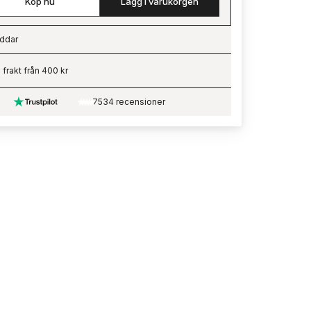
Köp nu
Lägg i varukorgen
ddar
ading…
i frakt från 400 kr
7534 recensioner