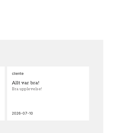
cliente
Ann
Allt var bra!
Sn
Bra upplevelse!
Sna
och
2026-07-10
202