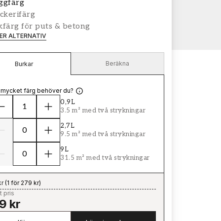
ggfärg
ckerifärg
färg för puts & betong
LER ALTERNATIV
Beräkna
Burkar
 mycket färg behöver du?
0,9L
3.5 m² med två strykningar
2,7L
9.5 m² med två strykningar
9L
31.5 m² med två strykningar
kr
(
1 för 279 kr
)
t pris
9 kr