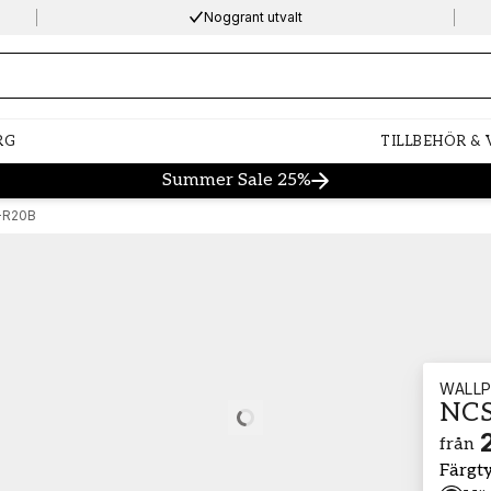
Noggrant utvalt
ng…
RG
TILLBEHÖR &
Summer Sale 25%
-R20B
WALLP
NCS
Loading…
från
Färgt