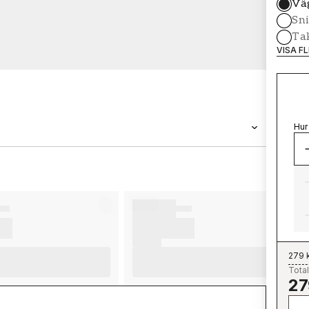
Vä
Sni
Tak
VISA F
Hur
VARUMÄRKE
Wallpassion
279 
Total
27