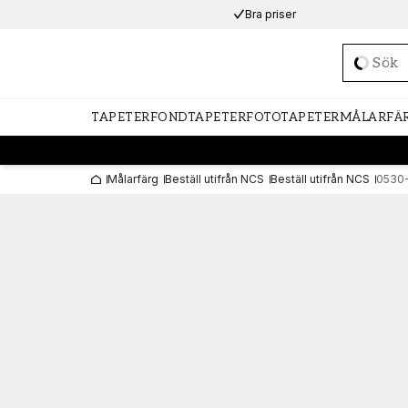
Bra priser
Loadi
TAPETER
FONDTAPETER
FOTOTAPETER
MÅLARFÄ
Målarfärg
Beställ utifrån NCS
Beställ utifrån NCS
0530