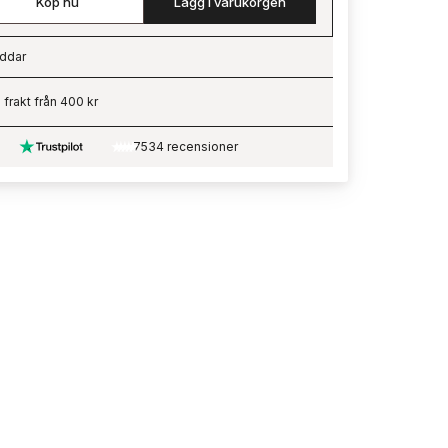
Köp nu
Lägg i varukorgen
ddar
ading…
i frakt från 400 kr
7534 recensioner