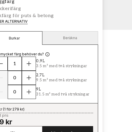
ggfärg
ckerifärg
färg för puts & betong
LER ALTERNATIV
Beräkna
Burkar
 mycket färg behöver du?
0,9L
3.5 m² med två strykningar
2,7L
9.5 m² med två strykningar
9L
31.5 m² med två strykningar
kr
(
1 för 279 kr
)
t pris
9 kr