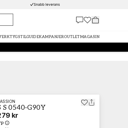
Snabb leverans
 VERKTYG
STILGUIDE
KAMPANJER
OUTLET
MAGASIN
ASSION
 S 0540-G90Y
279 kr
yp