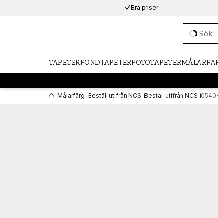
Bra priser
Loadi
TAPETER
FONDTAPETER
FOTOTAPETER
MÅLARFÄ
Målarfärg
Beställ utifrån NCS
Beställ utifrån NCS
0540