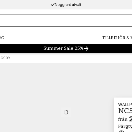
Noggrant utvalt
ng…
RG
TILLBEHÖR &
Summer Sale 25%
-G90Y
WALLP
NCS
Loading…
från
Färgt