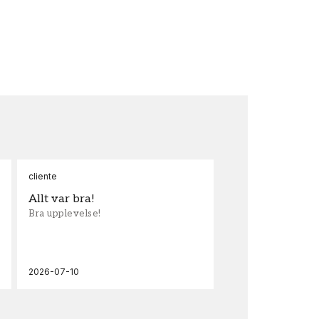
cliente
Ann
Allt var bra!
Sn
Bra upplevelse!
Sna
och
2026-07-10
202