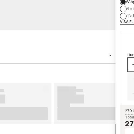
Vä
Sni
Tak
VISA F
Hur
VARUMÄRKE
Wallpassion
279 
Total
27