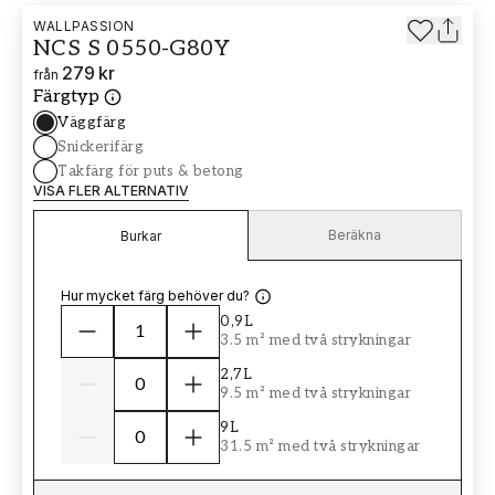
WALLPASSION
NCS S 0550-G80Y
279 kr
från
Färgtyp
Väggfärg
Snickerifärg
Takfärg för puts & betong
VISA FLER ALTERNATIV
Beräkna
Burkar
Hur mycket färg behöver du?
0,9L
3.5 m² med två strykningar
2,7L
9.5 m² med två strykningar
9L
31.5 m² med två strykningar