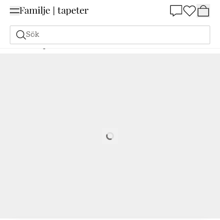
Summer Sale 25%
Sök
Målarfärg
Beställ utifrån NCS
Beställ utifrån NCS
0550-G80Y
Loading…