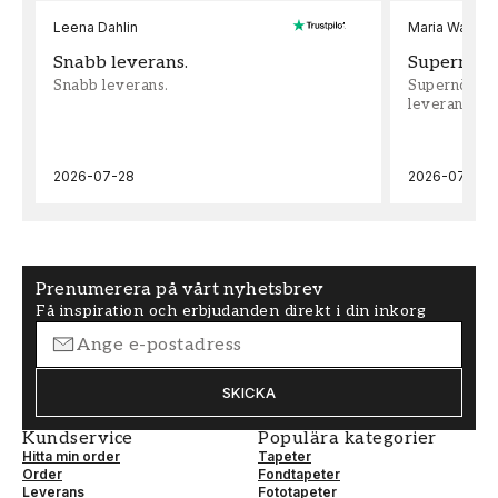
Leena Dahlin
Maria Wadenh
Snabb leverans.
Supernöjd!
Snabb leverans.
Supernöjd!!!
leveran, supe
2026-07-28
2026-07-22
Prenumerera på vårt nyhetsbrev
Få inspiration och erbjudanden direkt i din inkorg
SKICKA
Kundservice
Populära kategorier
Hitta min order
Tapeter
Order
Fondtapeter
Leverans
Fototapeter