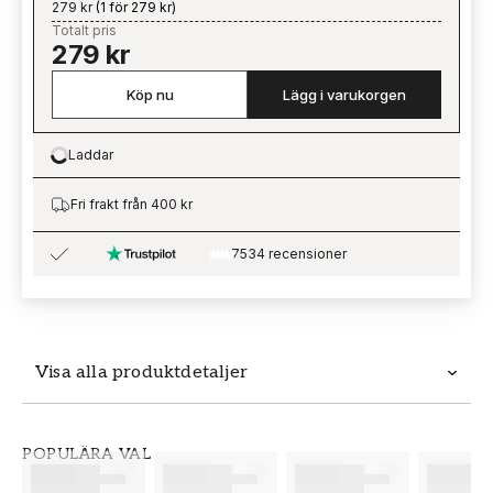
279 kr
(
1 för 279 kr
)
Totalt pris
279 kr
Köp nu
Lägg i varukorgen
Laddar
Loading…
Fri frakt från 400 kr
7534 recensioner
Visa alla produktdetaljer
Produktdetaljer
POPULÄRA VAL
SKU
VARUMÄRKE