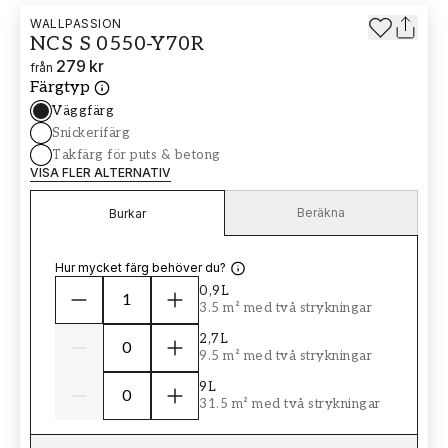
WALLPASSION
NCS S 0550-Y70R
279 kr
från
Färgtyp
Väggfärg
Snickerifärg
Takfärg för puts & betong
VISA FLER ALTERNATIV
Beräkna
Burkar
Hur mycket färg behöver du?
0,9L
3.5 m² med två strykningar
2,7L
9.5 m² med två strykningar
9L
31.5 m² med två strykningar