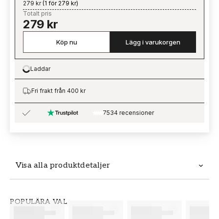
279 kr
(
1 för 279 kr
)
Totalt pris
279 kr
Köp nu
Lägg i varukorgen
Laddar
Loading…
Fri frakt från 400 kr
7534 recensioner
Visa alla produktdetaljer
Produktdetaljer
POPULÄRA VAL
SKU
VARUMÄRKE