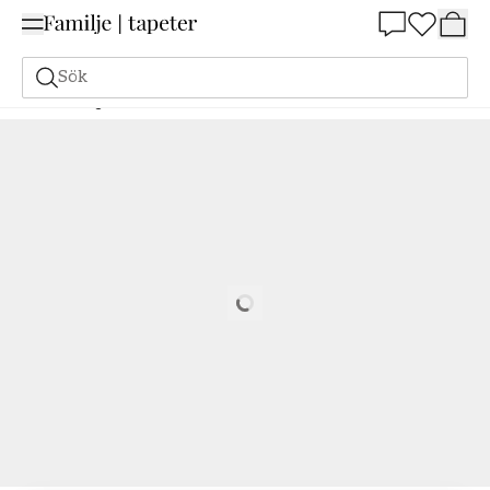
Summer Sale 25%
Sök
Målarfärg
Beställ utifrån NCS
Beställ utifrån NCS
0550-Y70R
Loading…