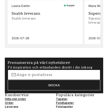
Leena Dahlin
Maria Wadenh
Snabb leverans.
Supernöjd!
Snabb leverans.
Supernöjd!!!
leveran, supe
2026-07-28
2026-07-22
Prenumerera på vårt nyhetsbrev
Få inspiration och erbjudanden direkt i din inkorg
SKICKA
Kundservice
Populära kategorier
Hitta min order
Tapeter
Order
Fondtapeter
Leverans
Fototapeter