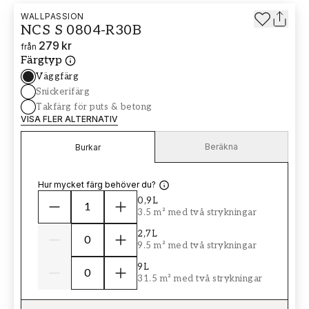
WALLPASSION
NCS S 0804-R30B
279 kr
från
Färgtyp
Väggfärg
Snickerifärg
Takfärg för puts & betong
VISA FLER ALTERNATIV
Beräkna
Burkar
Hur mycket färg behöver du?
0,9L
3.5 m² med två strykningar
2,7L
9.5 m² med två strykningar
9L
31.5 m² med två strykningar