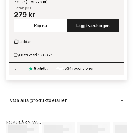
279 kr
(
1 för 279 kr
)
Totalt pris
279 kr
Köp nu
Lägg i varukorgen
Laddar
Loading…
Fri frakt från 400 kr
7534 recensioner
Visa alla produktdetaljer
Produktdetaljer
POPULÄRA VAL
SKU
VARUMÄRKE