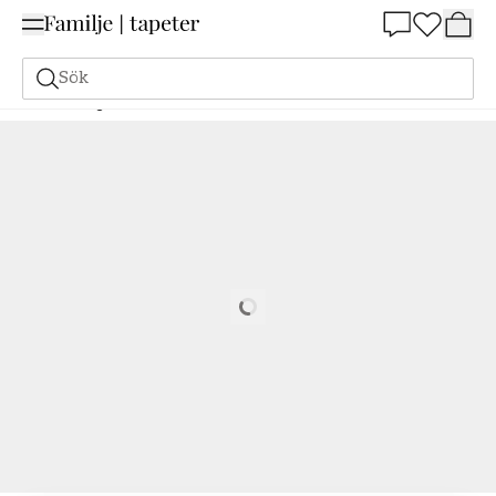
Summer Sale 25%
Sök
Målarfärg
Beställ utifrån NCS
Beställ utifrån NCS
0804-R30B
Loading…