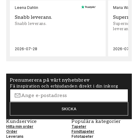
Leena Dahlin
Maria Wadenh
Snabb leverans.
Supernöjd!
Snabb leverans.
Supernöjd!!!
leveran, supe
2026-07-28
2026-07-22
Prenumerera på vårt nyhetsbrev
Få inspiration och erbjudanden direkt i din inkorg
SKICKA
Kundservice
Populära kategorier
Hitta min order
Tapeter
Order
Fondtapeter
Leverans
Fototapeter