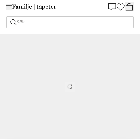
Summer Sale 25%
Sök
Målarfärg
Beställ utifrån NCS
Beställ utifrån NCS
0907-B20G
Loading…