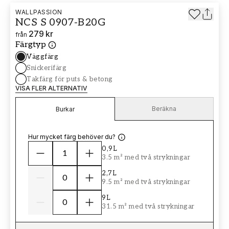
WALLPASSION
NCS S 0907-B20G
279 kr
från
Färgtyp
Väggfärg
Snickerifärg
Takfärg för puts & betong
VISA FLER ALTERNATIV
Beräkna
Burkar
Hur mycket färg behöver du?
0,9L
3.5 m² med två strykningar
2,7L
9.5 m² med två strykningar
9L
31.5 m² med två strykningar