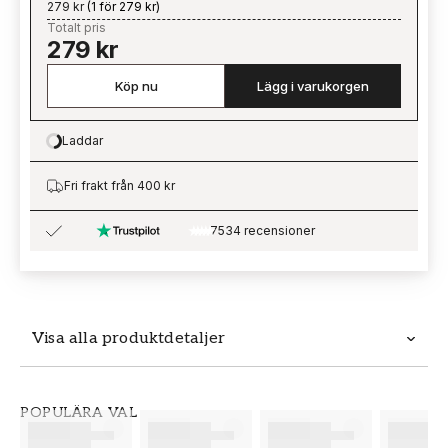
279 kr
(
1 för 279 kr
)
Totalt pris
279 kr
Köp nu
Lägg i varukorgen
Laddar
Loading…
Fri frakt från 400 kr
7534 recensioner
Visa alla produktdetaljer
Produktdetaljer
POPULÄRA VAL
SKU
VARUMÄRKE