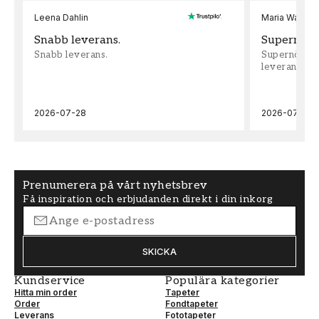
Leena Dahlin
Maria Wadenh
Snabb leverans.
Supernöjd!
Snabb leverans.
Supernöjd!!!
leveran, supe
2026-07-28
2026-07-22
Prenumerera på vårt nyhetsbrev
Få inspiration och erbjudanden direkt i din inkorg
SKICKA
Kundservice
Populära kategorier
Hitta min order
Tapeter
Order
Fondtapeter
Leverans
Fototapeter