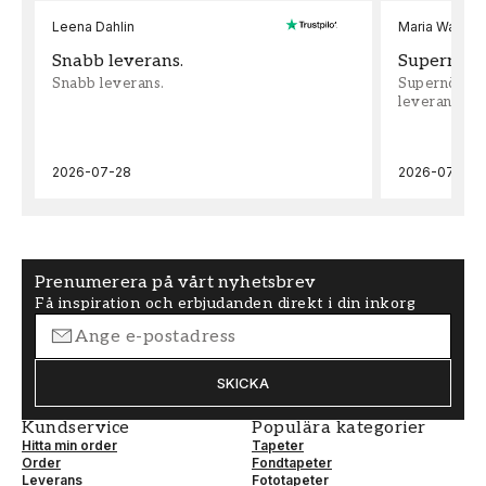
Leena Dahlin
Maria Wadenh
Snabb leverans.
Supernöjd!
Snabb leverans.
Supernöjd!!!
leveran, supe
2026-07-28
2026-07-22
Prenumerera på vårt nyhetsbrev
Få inspiration och erbjudanden direkt i din inkorg
SKICKA
Kundservice
Populära kategorier
Hitta min order
Tapeter
Order
Fondtapeter
Leverans
Fototapeter