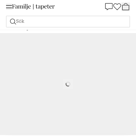
Summer Sale 25%
Sök
Målarfärg
Beställ utifrån NCS
Beställ utifrån NCS
1002-Y50R
Loading…