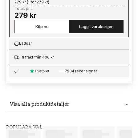
279 kr
(
1 för 279 kr
)
Totalt pris
279 kr
Köp nu
Lägg i varukorgen
Laddar
Loading…
Fri frakt från 400 kr
7534 recensioner
Visa alla produktdetaljer
Produktdetaljer
POPULÄRA VAL
SKU
VARUMÄRKE