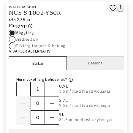
WALLPASSION
NCS S 1002-Y50R
279 kr
från
Färgtyp
Väggfärg
Snickerifärg
Takfärg för puts & betong
VISA FLER ALTERNATIV
Beräkna
Burkar
Hur mycket färg behöver du?
0,9L
3.5 m² med två strykningar
2,7L
9.5 m² med två strykningar
9L
31.5 m² med två strykningar