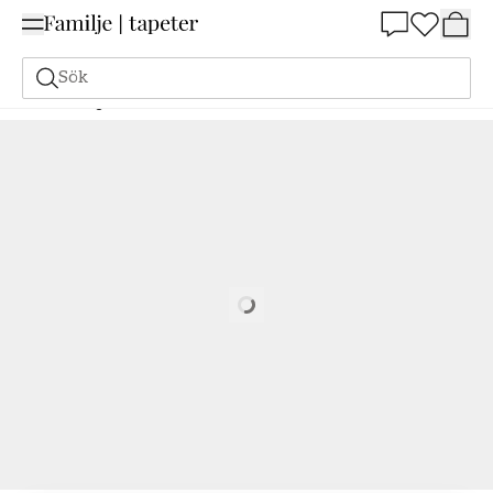
Summer Sale 25%
Sök
Målarfärg
Beställ utifrån NCS
Beställ utifrån NCS
1005-G90Y
Loading…