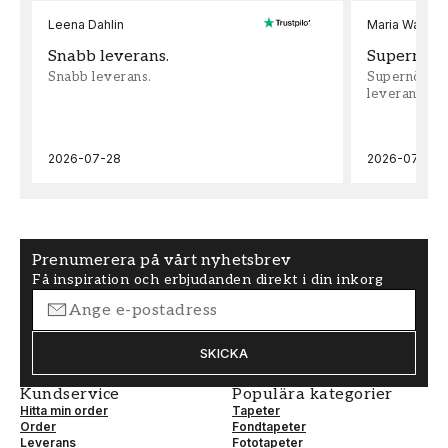
Leena Dahlin
Maria Wadenh
Snabb leverans.
Supernöjd!
Snabb leverans.
Supernöjd!!!
leveran, supe
2026-07-28
2026-07-22
Prenumerera på vårt nyhetsbrev
Få inspiration och erbjudanden direkt i din inkorg
SKICKA
Kundservice
Populära kategorier
Hitta min order
Tapeter
Order
Fondtapeter
Leverans
Fototapeter