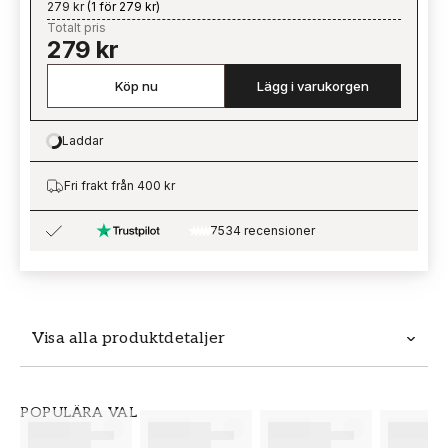
279 kr
(
1 för 279 kr
)
Totalt pris
279 kr
Köp nu
Lägg i varukorgen
Laddar
Loading…
Fri frakt från 400 kr
7534 recensioner
Visa alla produktdetaljer
Produktdetaljer
POPULÄRA VAL
SKU
VARUMÄRKE