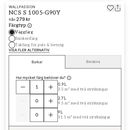
WALLPASSION
NCS S 1005-G90Y
279 kr
från
Färgtyp
Väggfärg
Snickerifärg
Takfärg för puts & betong
VISA FLER ALTERNATIV
Beräkna
Burkar
Hur mycket färg behöver du?
0,9L
3.5 m² med två strykningar
2,7L
9.5 m² med två strykningar
9L
31.5 m² med två strykningar