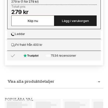
279 kr
(
1 för 279 kr
)
Totalt pris
279 kr
Köp nu
Lägg i varukorgen
Laddar
Loading…
Fri frakt från 400 kr
7534 recensioner
Visa alla produktdetaljer
Produktdetaljer
POPULÄRA VAL
SKU
VARUMÄRKE