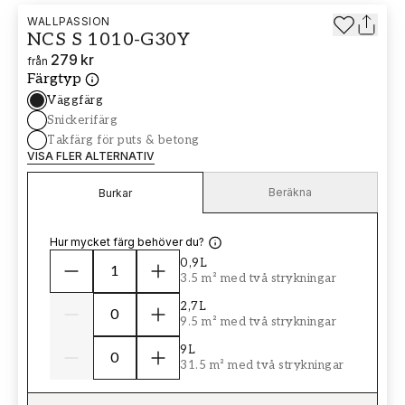
WALLPASSION
NCS S 1010-G30Y
279 kr
från
Färgtyp
Väggfärg
Snickerifärg
Takfärg för puts & betong
VISA FLER ALTERNATIV
Beräkna
Burkar
Hur mycket färg behöver du?
0,9L
3.5 m² med två strykningar
2,7L
9.5 m² med två strykningar
9L
31.5 m² med två strykningar