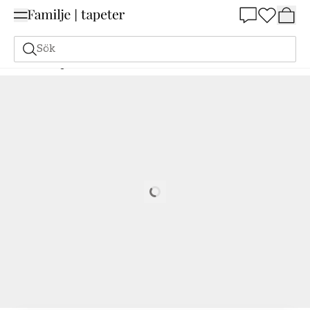
Summer Sale 25%
Sök
Målarfärg
Beställ utifrån NCS
Beställ utifrån NCS
1010-G30Y
Loading…