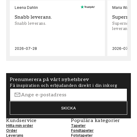
Leena Dahlin
Maria Wadenh
Snabb leverans.
Supernöjd!
Snabb leverans.
Supernöjd!!!
leveran, supe
2026-07-28
2026-07-22
Prenumerera på vårt nyhetsbrev
Få inspiration och erbjudanden direkt i din inkorg
SKICKA
Kundservice
Populära kategorier
Hitta min order
Tapeter
Order
Fondtapeter
Leverans
Fototapeter