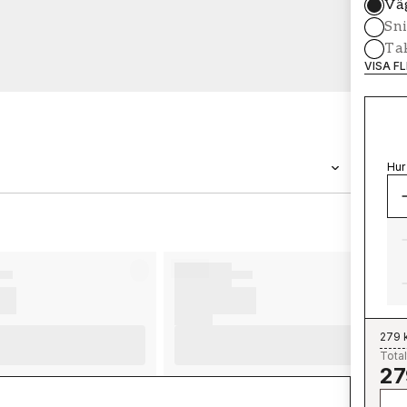
Vä
Sni
Tak
VISA F
Hur
VARUMÄRKE
Wallpassion
279 
Total
27