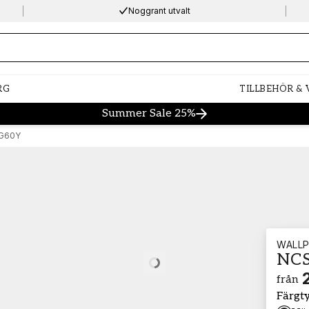
Noggrant utvalt
ng…
RG
TILLBEHÖR &
Summer Sale 25%
-G60Y
WALLP
NCS
Loading…
från
Färgt