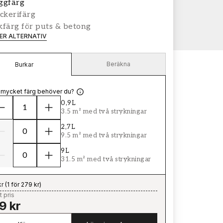
ggfärg
ckerifärg
färg för puts & betong
LER ALTERNATIV
Beräkna
Burkar
 mycket färg behöver du?
0,9L
3.5 m² med två strykningar
2,7L
9.5 m² med två strykningar
9L
31.5 m² med två strykningar
kr
(
1 för 279 kr
)
t pris
9 kr