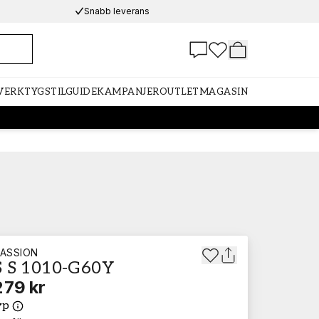
Snabb leverans
 VERKTYG
STILGUIDE
KAMPANJER
OUTLET
MAGASIN
ASSION
 S 1010-G60Y
279 kr
yp