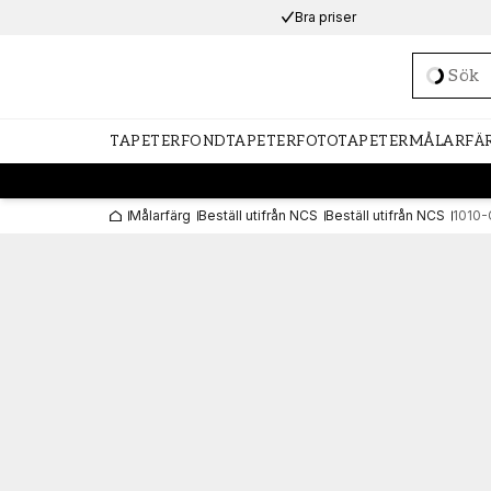
Bra priser
Loadi
TAPETER
FONDTAPETER
FOTOTAPETER
MÅLARFÄ
Målarfärg
Beställ utifrån NCS
Beställ utifrån NCS
1010