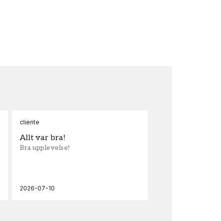
cliente
Ann
Allt var bra!
Sn
Bra upplevelse!
Sna
och
2026-07-10
202