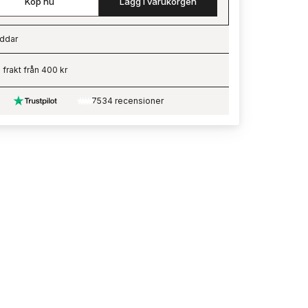
Köp nu
Lägg i varukorgen
ddar
ading…
i frakt från 400 kr
7534 recensioner