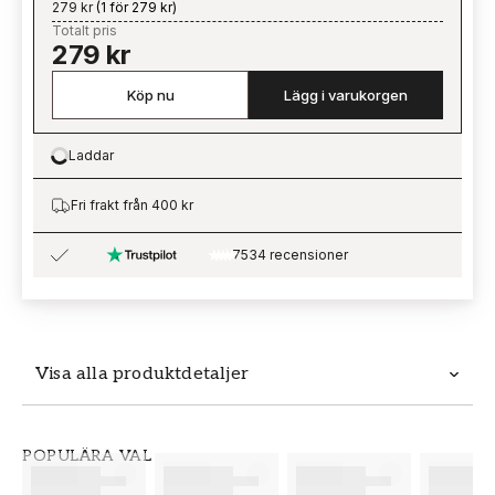
279 kr
(
1 för 279 kr
)
Totalt pris
279 kr
Köp nu
Lägg i varukorgen
Laddar
Loading…
Fri frakt från 400 kr
7534 recensioner
Visa alla produktdetaljer
Produktdetaljer
POPULÄRA VAL
SKU
VARUMÄRKE