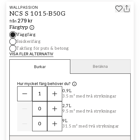
WALLPASSION
NCS S 1015-B50G
279 kr
från
Färgtyp
Väggfärg
Snickerifärg
Takfärg för puts & betong
VISA FLER ALTERNATIV
Beräkna
Burkar
Hur mycket färg behöver du?
0,9L
3.5 m² med två strykningar
2,7L
9.5 m² med två strykningar
9L
31.5 m² med två strykningar