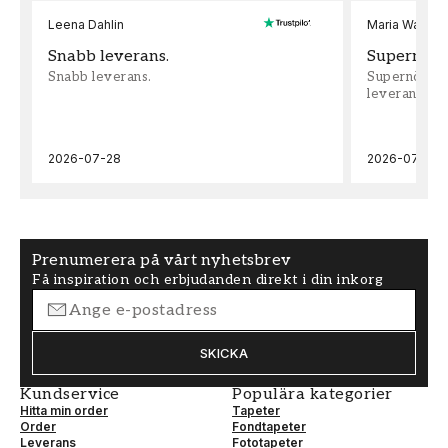
Leena Dahlin
Maria Wadenh
Snabb leverans.
Supernöjd!
Snabb leverans.
Supernöjd!!!
leveran, supe
2026-07-28
2026-07-22
Prenumerera på vårt nyhetsbrev
Få inspiration och erbjudanden direkt i din inkorg
SKICKA
Kundservice
Populära kategorier
Hitta min order
Tapeter
Order
Fondtapeter
Leverans
Fototapeter