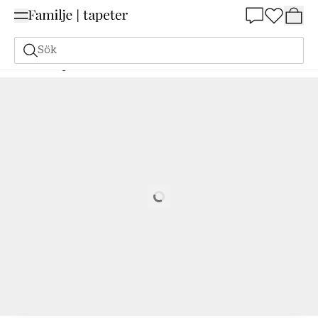
Summer Sale 25%
Sök
Målarfärg
Beställ utifrån NCS
Beställ utifrån NCS
1015-B50G
Loading…